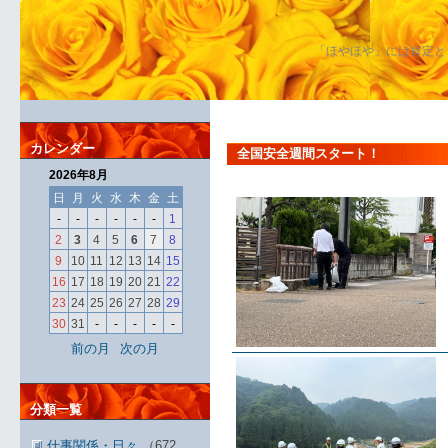
「ほやほや」には肯定と
カレンダー
全国安全週間スタート！
2026年8月
日
月
火
水
木
金
土
-
-
-
-
-
-
1
2
3
4
5
6
7
8
9
10
11
12
13
14
15
16
17
18
19
20
21
22
23
24
25
26
27
28
29
30
31
-
-
-
-
-
前の月
次の月
分類一覧
仕事関係・日々
（672