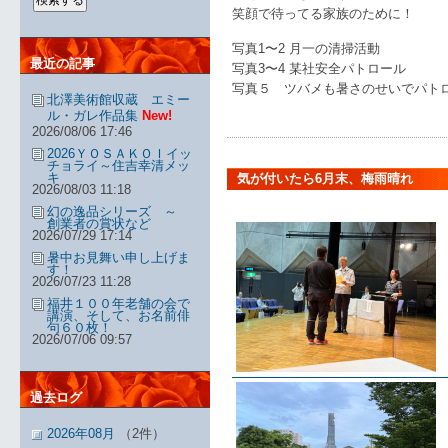
笑顔で待ってる家族のために！
写真1〜2 月一の清掃活動
最近の記事
写真3〜4 某社安全パトロール
写真５ ツバメも暑さのせいでパト
北澤美術館収蔵 エミー
ル・ガレ作品集
New!
2026/08/06 17:46
2026ＹＯＳＡＫＯＩイッ
チョライ～住吉幸清メッ
キ
気が付いたら6月末、梅雨晴れ
2026/08/03 11:18
幻の逸品シリーズ ～
創業者の賞状など
2026/07/29 17:14
暑中お見舞い申し上げま
す！
2026/07/23 11:28
福井１００年老舗の会で
講演、そして、お名前俳
句６０枚！
2026/07/06 09:57
過去ログ
2026年08月
（2件）