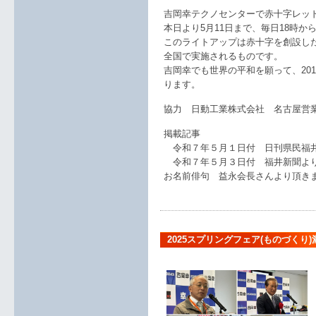
吉岡幸テクノセンターで赤十字レッ
本日より5月11日まで、毎日18時か
このライトアップは赤十字を創設した
全国で実施されるものです。
吉岡幸でも世界の平和を願って、20
ります。
協力 日動工業株式会社 名古屋営
掲載記事
令和７年５月１日付 日刊県民福
令和７年５月３日付 福井新聞よ
お名前俳句 益永会長さんより頂き
2025スプリングフェア(ものづくり