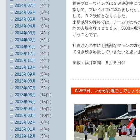
福井ブローウインズはＧＷ連休中に
2014年07月
（4件）
指して、プレイオフに望みましたが
2014年06月
（3件）
して、Ｂ２残留となりました。
2014年05月
（7件）
来期以降の昇格では、チームそのも
2014年04月
（6件）
均の入場者数４０００人、5000人
2014年03月
（4件）
いうことです。
2014年02月
（5件）
社員さんの中にも熱烈なファンの方
2014年01月
（5件）
て引き続き応援していきたいと思い
2013年12月
（4件）
2013年11月
（4件）
掲載：福井新聞 ５月８日付
2013年10月
（7件）
2013年09月
（5件）
2013年08月
（5件）
2013年07月
（5件）
ＧＷ中日、いかがお過ごしでしょう
2013年06月
（14件）
2013年05月
（15件）
2013年04月
（15件）
2013年03月
（10件）
2013年02月
（6件）
2013年01月
（4件）
2012年12月
（5件）