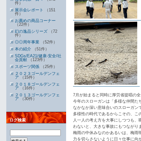
件）
展示会レポート
（151
件）
お薦めの商品コーナー
（22件）
幻の逸品シリーズ
（72
件）
◎◎周年事業
（52件）
本の紹介
（51件）
SDGs/EA21/健康-安全/社
会貢献
（123件）
スポーツ関係
（25件）
２０２３ゴールデンフェ
ア
（15件）
２０１８ゴールデンフェ
ア
（16件）
２０１３ゴールデンフェ
7月が始まると同時に厚労省提唱の
ア
（30件）
今年のスローガンは「多様な仲間た
なかなか深い意味合いのスローガン
多様性の時代であるからこその、こ
ログ検索
人一人の考え方を大事にしつつも、
わないと、大きな事故にもつながり
梅雨の中休みなのかあるいは、梅雨
力を切らさないように日々仕事に向