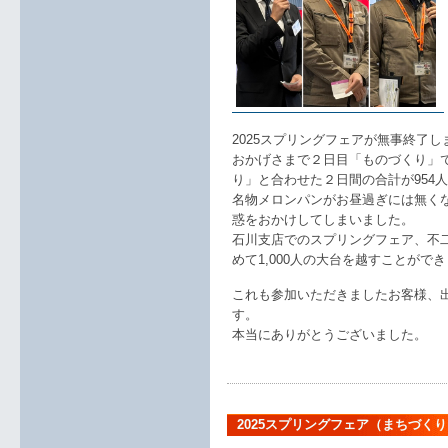
2025スプリングフェアが無事終了し
おかげさまで２日目「ものづくり」で
り」と合わせた２日間の合計が954
名物メロンパンがお昼過ぎには無く
惑をおかけしてしまいました。
石川支店でのスプリングフェア、不二
めて1,000人の大台を越すことがで
これも参加いただきましたお客様、
す。
本当にありがとうございました。
2025スプリングフェア（まちづく