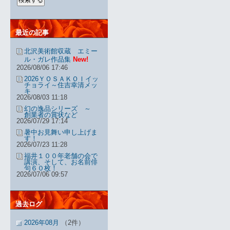
最近の記事
北沢美術館収蔵 エミー
ル・ガレ作品集
New!
2026/08/06 17:46
2026ＹＯＳＡＫＯＩイッ
チョライ～住吉幸清メッ
キ
2026/08/03 11:18
幻の逸品シリーズ ～
創業者の賞状など
2026/07/29 17:14
暑中お見舞い申し上げま
す！
2026/07/23 11:28
福井１００年老舗の会で
講演、そして、お名前俳
句６０枚！
2026/07/06 09:57
過去ログ
2026年08月
（2件）