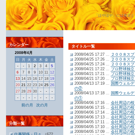
「ほやほや」には肯定と
カレンダー
タイトル一覧
2008年4月
2008/04/25 17:27 ...
２００８スプ
2008/04/25 17:26 ...
２００８スプ
日
月
火
水
木
金
土
2008/04/25 17:24 ...
２００８スプ
-
-
1
2
3
4
5
2008/04/21 17:22 ...
プロ野球独立
6
7
8
9
10
11
12
2008/04/21 17:21 ...
プロ野球独
2008/04/21 17:20 ...
プロ野球独立
13
14
15
16
17
18
19
2008/04/13 17:19 ...
国際ウェルデ
20
21
22
23
24
25
26
の②
27
28
29
30
-
-
-
2008/04/13 17:18 ...
国際ウェルデ
-
-
-
-
-
-
-
の①
2008/04/06 17:16 ...
会社周辺の桜
前の月
次の月
2008/04/06 17:15 ...
会社周辺の桜
2008/04/06 17:14 ...
会社周辺の桜
2008/04/06 17:13 ...
会社周辺の桜
2008/04/05 17:11 ...
会社周辺の桜
分類一覧
2008/04/05 17:10 ...
会社周辺の桜
2008/04/05 17:09 ...
会社周辺の桜
仕事関係・日々
（672