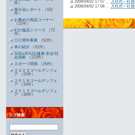
2008/04/02 17:07 ...
入社式～社員
件）
2008/04/02 17:06 ...
入社式～社員
展示会レポート
（151
件）
お薦めの商品コーナー
（22件）
幻の逸品シリーズ
（72
件）
◎◎周年事業
（52件）
本の紹介
（51件）
SDGs/EA21/健康-安全/社
会貢献
（123件）
スポーツ関係
（25件）
２０２３ゴールデンフェ
ア
（15件）
２０１８ゴールデンフェ
ア
（16件）
２０１３ゴールデンフェ
ア
（30件）
ログ検索