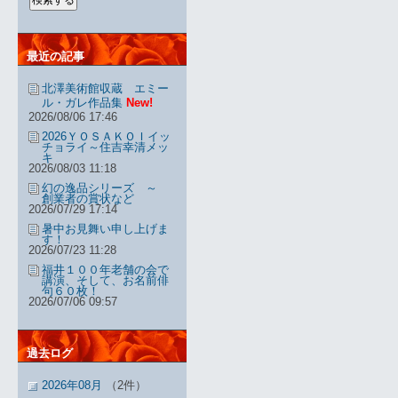
最近の記事
北澤美術館収蔵 エミー
ル・ガレ作品集
New!
2026/08/06 17:46
2026ＹＯＳＡＫＯＩイッ
チョライ～住吉幸清メッ
キ
2026/08/03 11:18
幻の逸品シリーズ ～
創業者の賞状など
2026/07/29 17:14
暑中お見舞い申し上げま
す！
2026/07/23 11:28
福井１００年老舗の会で
講演、そして、お名前俳
句６０枚！
2026/07/06 09:57
過去ログ
2026年08月
（2件）