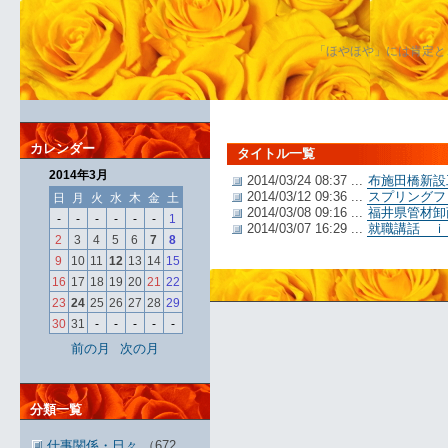
「ほやほや」には肯定と
カレンダー
タイトル一覧
2014年3月
2014/03/24 08:37 ...
布施田橋新設
2014/03/12 09:36 ...
スプリングフ
日
月
火
水
木
金
土
2014/03/08 09:16 ...
福井県管材卸
-
-
-
-
-
-
1
2014/03/07 16:29 ...
就職講話 ｉ
2
3
4
5
6
7
8
9
10
11
12
13
14
15
16
17
18
19
20
21
22
23
24
25
26
27
28
29
30
31
-
-
-
-
-
前の月
次の月
分類一覧
仕事関係・日々
（672