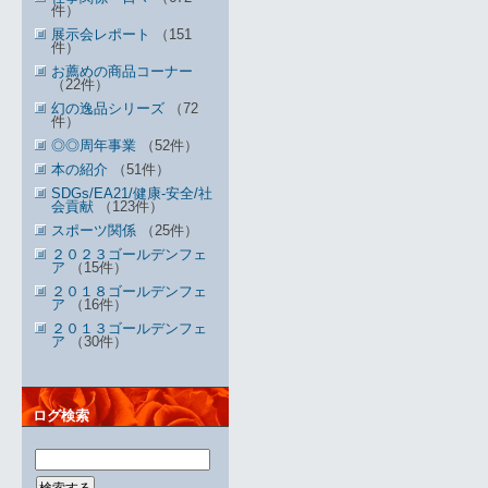
件）
展示会レポート
（151
件）
お薦めの商品コーナー
（22件）
幻の逸品シリーズ
（72
件）
◎◎周年事業
（52件）
本の紹介
（51件）
SDGs/EA21/健康-安全/社
会貢献
（123件）
スポーツ関係
（25件）
２０２３ゴールデンフェ
ア
（15件）
２０１８ゴールデンフェ
ア
（16件）
２０１３ゴールデンフェ
ア
（30件）
ログ検索