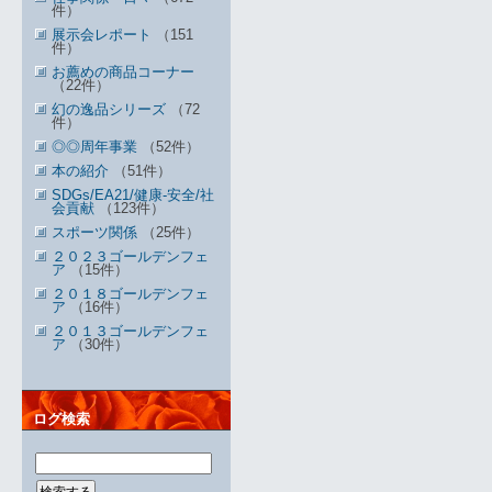
件）
展示会レポート
（151
件）
お薦めの商品コーナー
（22件）
幻の逸品シリーズ
（72
件）
◎◎周年事業
（52件）
本の紹介
（51件）
SDGs/EA21/健康-安全/社
会貢献
（123件）
スポーツ関係
（25件）
２０２３ゴールデンフェ
ア
（15件）
２０１８ゴールデンフェ
ア
（16件）
２０１３ゴールデンフェ
ア
（30件）
ログ検索