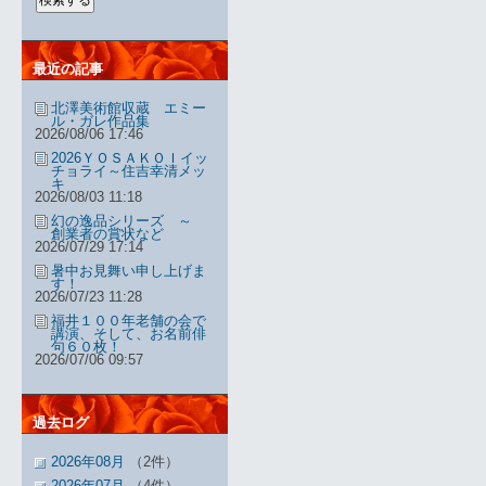
最近の記事
北澤美術館収蔵 エミー
ル・ガレ作品集
2026/08/06 17:46
2026ＹＯＳＡＫＯＩイッ
チョライ～住吉幸清メッ
キ
2026/08/03 11:18
幻の逸品シリーズ ～
創業者の賞状など
2026/07/29 17:14
暑中お見舞い申し上げま
す！
2026/07/23 11:28
福井１００年老舗の会で
講演、そして、お名前俳
句６０枚！
2026/07/06 09:57
過去ログ
2026年08月
（2件）
2026年07月
（4件）