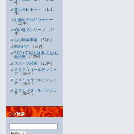
件）
展示会レポート
（151
件）
お薦めの商品コーナー
（22件）
幻の逸品シリーズ
（72
件）
◎◎周年事業
（52件）
本の紹介
（51件）
SDGs/EA21/健康-安全/社
会貢献
（123件）
スポーツ関係
（25件）
２０２３ゴールデンフェ
ア
（15件）
２０１８ゴールデンフェ
ア
（16件）
２０１３ゴールデンフェ
ア
（30件）
ログ検索