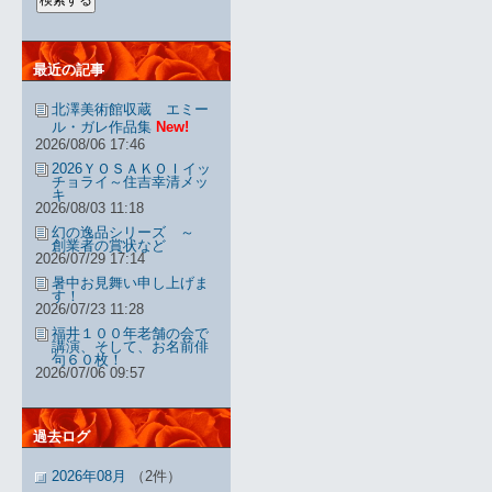
最近の記事
北澤美術館収蔵 エミー
ル・ガレ作品集
New!
2026/08/06 17:46
2026ＹＯＳＡＫＯＩイッ
チョライ～住吉幸清メッ
キ
2026/08/03 11:18
幻の逸品シリーズ ～
創業者の賞状など
2026/07/29 17:14
暑中お見舞い申し上げま
す！
2026/07/23 11:28
福井１００年老舗の会で
講演、そして、お名前俳
句６０枚！
2026/07/06 09:57
過去ログ
2026年08月
（2件）