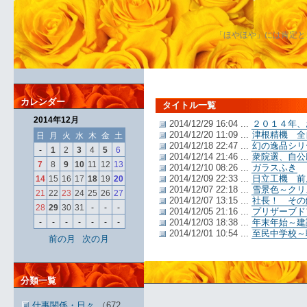
「ほやほや」には肯定と
カレンダー
タイトル一覧
2014年12月
2014/12/29 16:04 ...
２０１４年、
2014/12/20 11:09 ...
津根精機 全
日
月
火
水
木
金
土
2014/12/18 22:47 ...
幻の逸品シリ
-
1
2
3
4
5
6
2014/12/14 21:46 ...
衆院選、自公
7
8
9
10
11
12
13
2014/12/10 08:26 ...
ガラスふき
2014/12/09 22:33 ...
日立工機 前
14
15
16
17
18
19
20
2014/12/07 22:18 ...
雪景色～クリ
21
22
23
24
25
26
27
2014/12/07 13:15 ...
社長！ その
28
29
30
31
-
-
-
2014/12/05 21:16 ...
プリザーブド
-
-
-
-
-
-
-
2014/12/03 18:38 ...
年末年始～建
2014/12/01 10:54 ...
至民中学校～
前の月
次の月
分類一覧
仕事関係・日々
（672