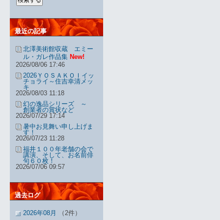
最近の記事
北澤美術館収蔵 エミー
ル・ガレ作品集
New!
2026/08/06 17:46
2026ＹＯＳＡＫＯＩイッ
チョライ～住吉幸清メッ
キ
2026/08/03 11:18
幻の逸品シリーズ ～
創業者の賞状など
2026/07/29 17:14
暑中お見舞い申し上げま
す！
2026/07/23 11:28
福井１００年老舗の会で
講演、そして、お名前俳
句６０枚！
2026/07/06 09:57
過去ログ
2026年08月
（2件）