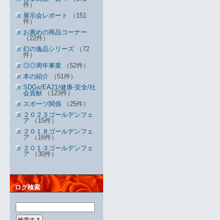
件）
展示会レポート
（151
件）
お薦めの商品コーナー
（22件）
幻の逸品シリーズ
（72
件）
◎◎周年事業
（52件）
本の紹介
（51件）
SDGs/EA21/健康-安全/社
会貢献
（123件）
スポーツ関係
（25件）
２０２３ゴールデンフェ
ア
（15件）
２０１８ゴールデンフェ
ア
（16件）
２０１３ゴールデンフェ
ア
（30件）
ログ検索