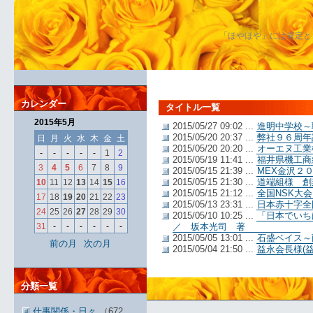
「ほやほや」には肯定と
カレンダー
タイトル一覧
2015年5月
2015/05/27 09:02 ...
進明中学校～
2015/05/20 20:37 ...
弊社９６周年
日
月
火
水
木
金
土
2015/05/20 20:20 ...
オーエヌ工業
-
-
-
-
-
1
2
2015/05/19 11:41 ...
福井県機工商
3
4
5
6
7
8
9
2015/05/15 21:39 ...
MEX金沢２
2015/05/15 21:30 ...
道端組様 創
10
11
12
13
14
15
16
2015/05/15 21:12 ...
全国NSK大
17
18
19
20
21
22
23
2015/05/13 23:31 ...
日本赤十字全
24
25
26
27
28
29
30
2015/05/10 10:25 ...
「日本でい
31
-
-
-
-
-
-
／ 坂本光司 著
2015/05/05 13:01 ...
石盛ベイス～
前の月
次の月
2015/05/04 21:50 ...
益永会長様(
分類一覧
仕事関係・日々
（672