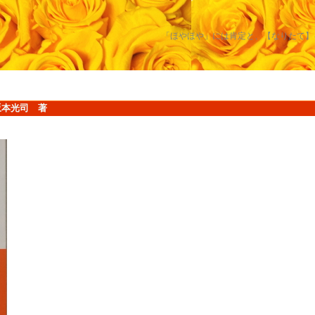
「ほやほや」には肯定と、【なりたて】
標 ／ 坂本光司 著