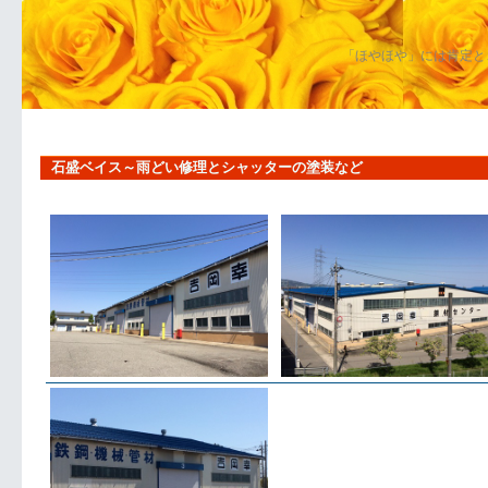
「ほやほや」には肯定と
石盛ベイス～雨どい修理とシャッターの塗装など