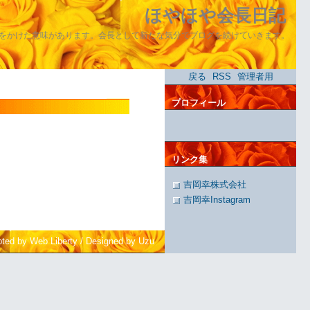
ほやほや会長日記
をかけた意味があります。会長として新たな気分でブログを続けていきます。
戻る
RSS
管理者用
プロフィール
リンク集
吉岡幸株式会社
吉岡幸Instagram
pted by Web Liberty
/
Designed by Uzu