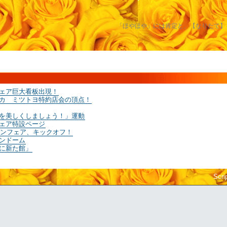
「ほやほや」には肯定と、【なりたて】
ェア巨大看板出現！
カ ミツトヨ特約店会の頂点！
を美しくしましょう！」運動
ェア特設ページ
ルデンフェア、キックオフ！
ンドーム
に新た館」
Scri