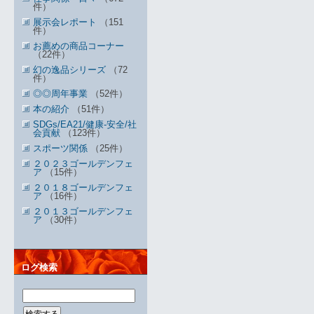
件）
展示会レポート
（151
件）
お薦めの商品コーナー
（22件）
幻の逸品シリーズ
（72
件）
◎◎周年事業
（52件）
本の紹介
（51件）
SDGs/EA21/健康-安全/社
会貢献
（123件）
スポーツ関係
（25件）
２０２３ゴールデンフェ
ア
（15件）
２０１８ゴールデンフェ
ア
（16件）
２０１３ゴールデンフェ
ア
（30件）
ログ検索