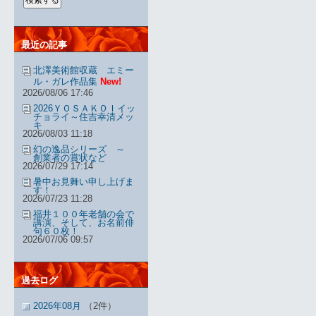
最近の記事
北澤美術館収蔵 エミー
ル・ガレ作品集
New!
2026/08/06 17:46
2026ＹＯＳＡＫＯＩイッ
チョライ～住吉幸清メッ
キ
2026/08/03 11:18
幻の逸品シリーズ ～
創業者の賞状など
2026/07/29 17:14
暑中お見舞い申し上げま
す！
2026/07/23 11:28
福井１００年老舗の会で
講演、そして、お名前俳
句６０枚！
2026/07/06 09:57
過去ログ
2026年08月
（2件）