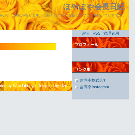
ほやほや会長日記
をかけた意味があります。会長として新たな気分でブログを続けていきます。
戻る
RSS
管理者用
プロフィール
リンク集
吉岡幸株式会社
pted by Web Liberty
/
Designed by Uzu
吉岡幸Instagram