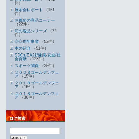
件）
展示会レポート
（151
件）
お薦めの商品コーナー
（22件）
幻の逸品シリーズ
（72
件）
◎◎周年事業
（52件）
本の紹介
（51件）
SDGs/EA21/健康-安全/社
会貢献
（123件）
スポーツ関係
（25件）
２０２３ゴールデンフェ
ア
（15件）
２０１８ゴールデンフェ
ア
（16件）
２０１３ゴールデンフェ
ア
（30件）
ログ検索