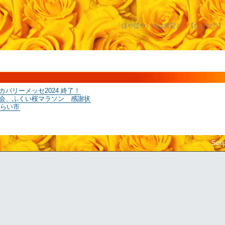
「ほやほや」には肯定と、【なりたて】
バリーメッセ2024 終了！
会、ふくい桜マラソン 感謝状
てらい市
Scri