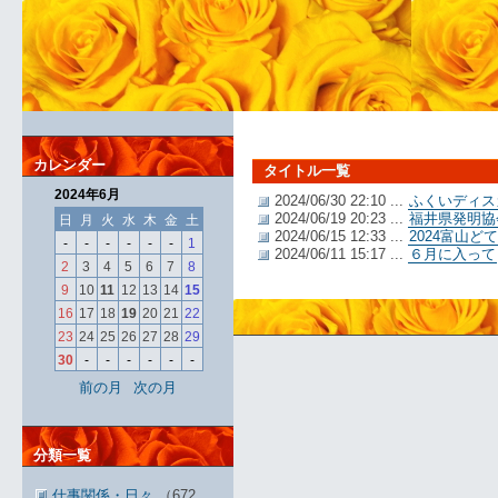
カレンダー
タイトル一覧
2024年6月
2024/06/30 22:10 ...
ふくいディスカ
2024/06/19 20:23 ...
福井県発明協
日
月
火
水
木
金
土
2024/06/15 12:33 ...
2024富山ど
-
-
-
-
-
-
1
2024/06/11 15:17 ...
６月に入って
2
3
4
5
6
7
8
9
10
11
12
13
14
15
16
17
18
19
20
21
22
23
24
25
26
27
28
29
30
-
-
-
-
-
-
前の月
次の月
分類一覧
仕事関係・日々
（672