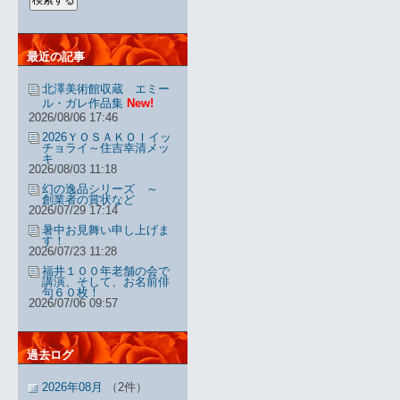
最近の記事
北澤美術館収蔵 エミー
ル・ガレ作品集
New!
2026/08/06 17:46
2026ＹＯＳＡＫＯＩイッ
チョライ～住吉幸清メッ
キ
2026/08/03 11:18
幻の逸品シリーズ ～
創業者の賞状など
2026/07/29 17:14
暑中お見舞い申し上げま
す！
2026/07/23 11:28
福井１００年老舗の会で
講演、そして、お名前俳
句６０枚！
2026/07/06 09:57
過去ログ
2026年08月
（2件）