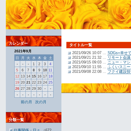
カレンダー
タイトル一覧
2021年9月
2021/09/26 10:07 ...
SDGs=幸
2021/09/21 21:32 ...
リモート会議
日
月
火
水
木
金
土
2021/09/15 09:03 ...
ニュー・マシ
-
-
-
1
2
3
4
2021/09/10 11:55 ...
ふくいスニー
5
6
7
8
9
10
11
2021/09/08 22:08 ...
フクイ建設技術
12
13
14
15
16
17
18
19
20
21
22
23
24
25
26
27
28
29
30
-
-
-
-
-
-
-
-
-
前の月
次の月
分類一覧
仕事関係・日々
（672