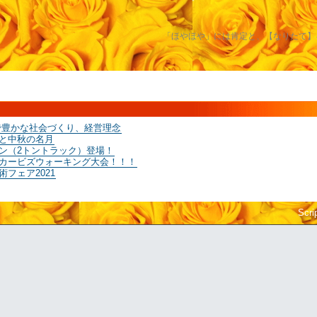
「ほやほや」には肯定と、【なりたて】
せで豊かな社会づくり、経営理念
と中秋の名月
ン（2トントラック）登場！
カービズウォーキング大会！！！
フェア2021
Scri