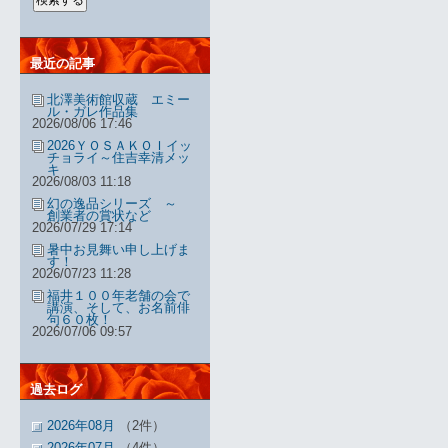
最近の記事
北澤美術館収蔵 エミー
ル・ガレ作品集
2026/08/06 17:46
2026ＹＯＳＡＫＯＩイッ
チョライ～住吉幸清メッ
キ
2026/08/03 11:18
幻の逸品シリーズ ～
創業者の賞状など
2026/07/29 17:14
暑中お見舞い申し上げま
す！
2026/07/23 11:28
福井１００年老舗の会で
講演、そして、お名前俳
句６０枚！
2026/07/06 09:57
過去ログ
2026年08月
（2件）
2026年07月
（4件）