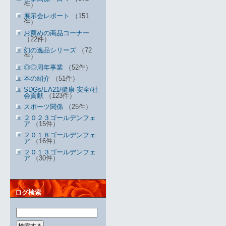
件）
展示会レポート
（151
件）
お薦めの商品コーナー
（22件）
幻の逸品シリーズ
（72
件）
◎◎周年事業
（52件）
本の紹介
（51件）
SDGs/EA21/健康-安全/社
会貢献
（123件）
スポーツ関係
（25件）
２０２３ゴールデンフェ
ア
（15件）
２０１８ゴールデンフェ
ア
（16件）
２０１３ゴールデンフェ
ア
（30件）
ログ検索