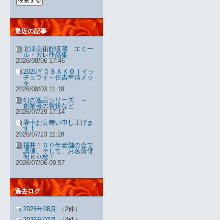
最近の記事
北澤美術館収蔵 エミー
ル・ガレ作品集
2026/08/06 17:46
2026ＹＯＳＡＫＯＩイッ
チョライ～住吉幸清メッ
キ
2026/08/03 11:18
幻の逸品シリーズ ～
創業者の賞状など
2026/07/29 17:14
暑中お見舞い申し上げま
す！
2026/07/23 11:28
福井１００年老舗の会で
講演、そして、お名前俳
句６０枚！
2026/07/06 09:57
過去ログ
2026年08月
（2件）
2026年07月
（4件）