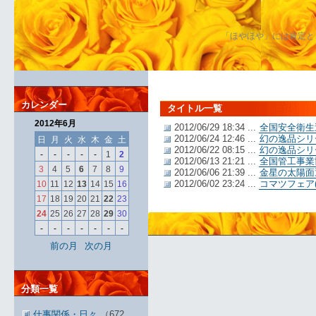
「ほやほや」には肯定と
カレンダー
タイトル一覧
2012年6月
2012/06/29 18:34 ...
全国安全衛生
2012/06/24 12:46 ...
幻の逸品シリ
日
月
火
水
木
金
土
2012/06/22 08:15 ...
幻の逸品シリ
-
-
-
-
-
1
2
2012/06/13 21:21 ...
全国管工事業
3
4
5
6
7
8
9
2012/06/06 21:39 ...
金星の太陽面
2012/06/02 23:24 ...
コマツフェア
10
11
12
13
14
15
16
17
18
19
20
21
22
23
24
25
26
27
28
29
30
-
-
-
-
-
-
-
前の月
次の月
分類一覧
仕事関係・日々
（672