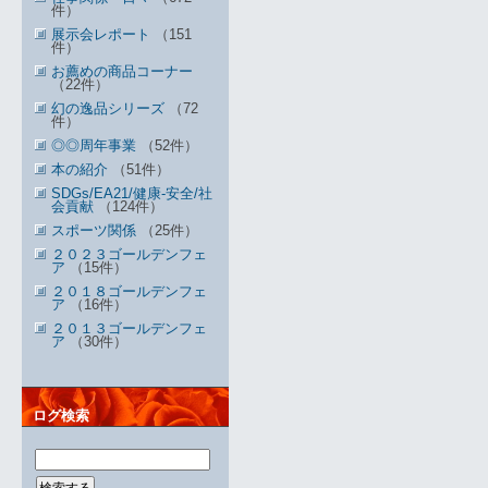
件）
展示会レポート
（151
件）
お薦めの商品コーナー
（22件）
幻の逸品シリーズ
（72
件）
◎◎周年事業
（52件）
本の紹介
（51件）
SDGs/EA21/健康-安全/社
会貢献
（124件）
スポーツ関係
（25件）
２０２３ゴールデンフェ
ア
（15件）
２０１８ゴールデンフェ
ア
（16件）
２０１３ゴールデンフェ
ア
（30件）
ログ検索