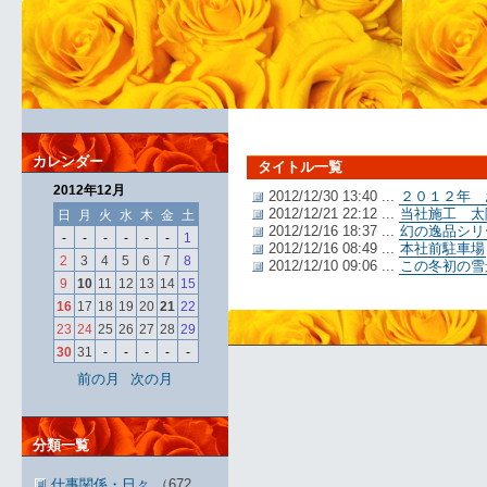
カレンダー
タイトル一覧
2012年12月
2012/12/30 13:40 ...
２０１２年 
2012/12/21 22:12 ...
当社施工 太
日
月
火
水
木
金
土
2012/12/16 18:37 ...
幻の逸品シリ
-
-
-
-
-
-
1
2012/12/16 08:49 ...
本社前駐車場
2
3
4
5
6
7
8
2012/12/10 09:06 ...
この冬初の雪
9
10
11
12
13
14
15
16
17
18
19
20
21
22
23
24
25
26
27
28
29
30
31
-
-
-
-
-
前の月
次の月
分類一覧
仕事関係・日々
（672