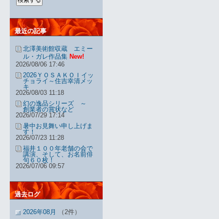
最近の記事
北澤美術館収蔵 エミー
ル・ガレ作品集
New!
2026/08/06 17:46
2026ＹＯＳＡＫＯＩイッ
チョライ～住吉幸清メッ
キ
2026/08/03 11:18
幻の逸品シリーズ ～
創業者の賞状など
2026/07/29 17:14
暑中お見舞い申し上げま
す！
2026/07/23 11:28
福井１００年老舗の会で
講演、そして、お名前俳
句６０枚！
2026/07/06 09:57
過去ログ
2026年08月
（2件）