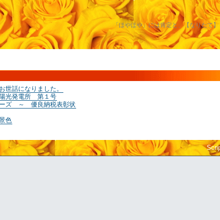
「ほやほや」には肯定と、【なりたて】
お世話になりました。
陽光発電所 第１号
ーズ ～ 優良納税表彰状
景色
Scri