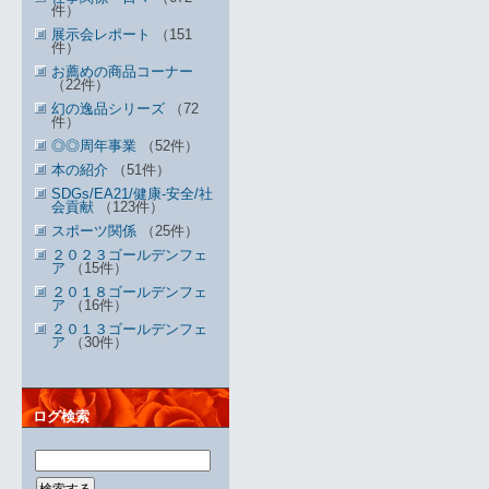
件）
展示会レポート
（151
件）
お薦めの商品コーナー
（22件）
幻の逸品シリーズ
（72
件）
◎◎周年事業
（52件）
本の紹介
（51件）
SDGs/EA21/健康-安全/社
会貢献
（123件）
スポーツ関係
（25件）
２０２３ゴールデンフェ
ア
（15件）
２０１８ゴールデンフェ
ア
（16件）
２０１３ゴールデンフェ
ア
（30件）
ログ検索