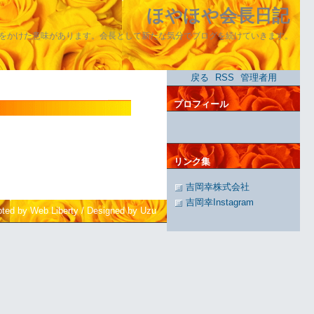
ほやほや会長日記
をかけた意味があります。会長として新たな気分でブログを続けていきます。
戻る
RSS
管理者用
プロフィール
リンク集
吉岡幸株式会社
吉岡幸Instagram
pted by Web Liberty
/
Designed by Uzu