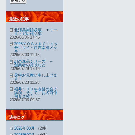
最近の記事
北澤美術館収蔵 エミー
ル・ガレ作品集
2026/08/06 17:46
2026ＹＯＳＡＫＯＩイッ
チョライ～住吉幸清メッ
キ
2026/08/03 11:18
幻の逸品シリーズ ～
創業者の賞状など
2026/07/29 17:14
暑中お見舞い申し上げま
す！
2026/07/23 11:28
福井１００年老舗の会で
講演、そして、お名前俳
句６０枚！
2026/07/06 09:57
過去ログ
2026年08月
（2件）
2026年07月
（4件）