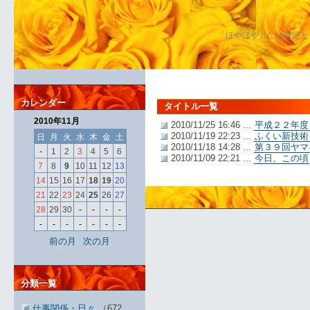
「ほやほや」には肯定と
カレンダー
タイトル一覧
2010年11月
2010/11/25 16:46 ...
平成２２年度
2010/11/19 22:23 ...
ふくい新技術
日
月
火
水
木
金
土
2010/11/18 14:28 ...
第３９回ヤマ
-
1
2
3
4
5
6
2010/11/09 22:21 ...
今日、この頃
7
8
9
10
11
12
13
14
15
16
17
18
19
20
21
22
23
24
25
26
27
28
29
30
-
-
-
-
-
-
-
-
-
-
-
前の月
次の月
分類一覧
仕事関係・日々
（672