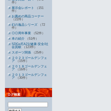
件）
展示会レポート
（151
件）
お薦めの商品コーナー
（22件）
幻の逸品シリーズ
（72
件）
◎◎周年事業
（52件）
本の紹介
（51件）
SDGs/EA21/健康-安全/社
会貢献
（123件）
スポーツ関係
（25件）
２０２３ゴールデンフェ
ア
（15件）
２０１８ゴールデンフェ
ア
（16件）
２０１３ゴールデンフェ
ア
（30件）
ログ検索