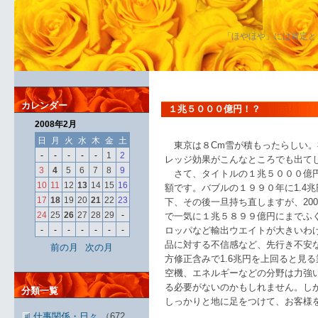
「ほやほや」には肯定と
カレンダー
１兆５０００億円！？
2008年2月
日
月
火
水
木
金
土
東京は８Cm雪が積もったらしい。
-
-
-
-
-
1
2
レッジ効果がこんなところでも出て
3
4
5
6
7
8
9
さて、タイトルの１兆５０００億円
10
11
12
13
14
15
16
額です。バブルの１９９０年に1.4
17
18
19
20
21
22
23
下、その後一旦持ち直しますが、20
24
25
26
27
28
29
-
で一気に１兆５８９９億円にまでふ
-
-
-
-
-
-
-
ロッパなど輸出ウエイトが大きいわ
品に対する不信感など、先行き不安
前の月
次の月
方修正含みで1.6兆円を上回ると見
空機、エネルギーなどの分野は力強
る必要がないのかもしれません。し
分類一覧
しっかりと地に足をつけて、お客様を
仕事関係・日々
（672