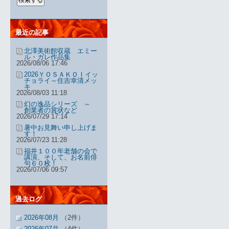
最近の記事
北澤美術館収蔵 エミー
ル・ガレ作品集
2026/08/06 17:46
2026ＹＯＳＡＫＯＩイッ
チョライ～住吉幸清メッ
キ
2026/08/03 11:18
幻の逸品シリーズ ～
創業者の賞状など
2026/07/29 17:14
暑中お見舞い申し上げま
す！
2026/07/23 11:28
福井１００年老舗の会で
講演、そして、お名前俳
句６０枚！
2026/07/06 09:57
過去ログ
2026年08月
（2件）
2026年07月
（4件）