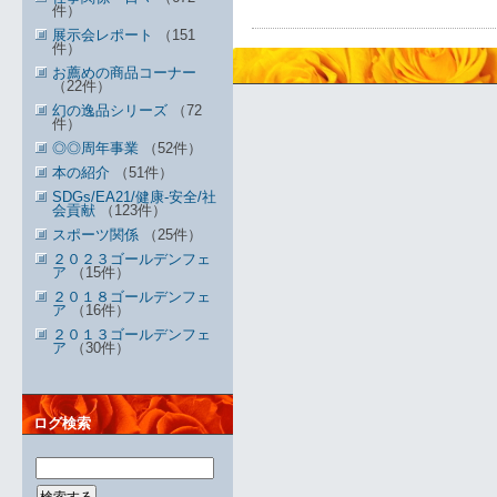
件）
展示会レポート
（151
件）
お薦めの商品コーナー
（22件）
幻の逸品シリーズ
（72
件）
◎◎周年事業
（52件）
本の紹介
（51件）
SDGs/EA21/健康-安全/社
会貢献
（123件）
スポーツ関係
（25件）
２０２３ゴールデンフェ
ア
（15件）
２０１８ゴールデンフェ
ア
（16件）
２０１３ゴールデンフェ
ア
（30件）
ログ検索