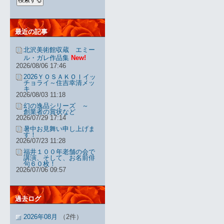
最近の記事
北沢美術館収蔵 エミー
ル・ガレ作品集
New!
2026/08/06 17:46
2026ＹＯＳＡＫＯＩイッ
チョライ～住吉幸清メッ
キ
2026/08/03 11:18
幻の逸品シリーズ ～
創業者の賞状など
2026/07/29 17:14
暑中お見舞い申し上げま
す！
2026/07/23 11:28
福井１００年老舗の会で
講演、そして、お名前俳
句６０枚！
2026/07/06 09:57
過去ログ
2026年08月
（2件）