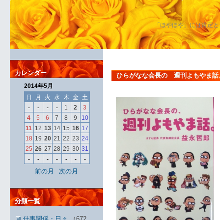
「ほやほや」には肯定と
カレンダー
ひらがなな会長の 週刊よもやま話
2014年5月
日
月
火
水
木
金
土
-
-
-
-
1
2
3
4
5
6
7
8
9
10
11
12
13
14
15
16
17
18
19
20
21
22
23
24
25
26
27
28
29
30
31
-
-
-
-
-
-
-
前の月
次の月
分類一覧
仕事関係・日々
（672