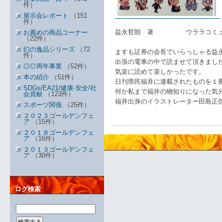
件）
展示会レポート
（151
件）
益永哲朗 著 ウララコミュ
お薦めの商品コーナー
（22件）
幻の逸品シリーズ
（72
ますも証券の会長でいらっしゃる益
件）
出張の電車の中で読ませて頂きまし
◎◎周年事業
（52件）
気楽に読めて楽しかったです。
本の紹介
（51件）
日刊県民福井に連載されたものを１
SDGs/EA21/健康-安全/社
何か私まで福井の物知りになった気
会貢献
（123件）
福井出身のイラストレーター田島正啓
スポーツ関係
（25件）
２０２３ゴールデンフェ
ア
（15件）
２０１８ゴールデンフェ
ア
（16件）
２０１３ゴールデンフェ
ア
（30件）
ログ検索