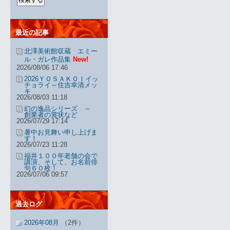
最近の記事
北澤美術館収蔵 エミー
ル・ガレ作品集
New!
2026/08/06 17:46
2026ＹＯＳＡＫＯＩイッ
チョライ～住吉幸清メッ
キ
2026/08/03 11:18
幻の逸品シリーズ ～
創業者の賞状など
2026/07/29 17:14
暑中お見舞い申し上げま
す！
2026/07/23 11:28
福井１００年老舗の会で
講演、そして、お名前俳
句６０枚！
2026/07/06 09:57
過去ログ
2026年08月
（2件）