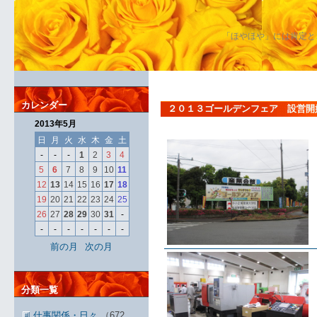
「ほやほや」には肯定と
カレンダー
２０１３ゴールデンフェア 設営開
2013年5月
日
月
火
水
木
金
土
-
-
-
1
2
3
4
5
6
7
8
9
10
11
12
13
14
15
16
17
18
19
20
21
22
23
24
25
26
27
28
29
30
31
-
-
-
-
-
-
-
-
前の月
次の月
分類一覧
仕事関係・日々
（672