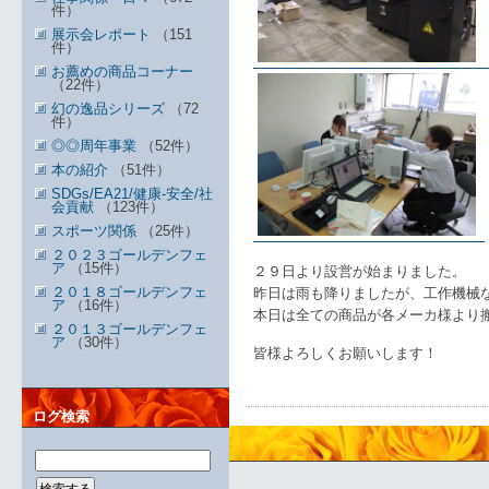
件）
展示会レポート
（151
件）
お薦めの商品コーナー
（22件）
幻の逸品シリーズ
（72
件）
◎◎周年事業
（52件）
本の紹介
（51件）
SDGs/EA21/健康-安全/社
会貢献
（123件）
スポーツ関係
（25件）
２０２３ゴールデンフェ
ア
（15件）
２９日より設営が始まりました。
２０１８ゴールデンフェ
昨日は雨も降りましたが、工作機械
ア
（16件）
本日は全ての商品が各メーカ様より
２０１３ゴールデンフェ
ア
（30件）
皆様よろしくお願いします！
ログ検索