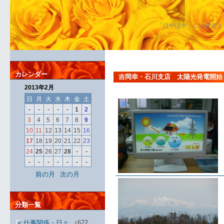
「ほやほや」には肯定と
カレンダー
吉岡幸・石川支店 太陽光発電開始
2013年2月
日
月
火
水
木
金
土
-
-
-
-
-
1
2
3
4
5
6
7
8
9
10
11
12
13
14
15
16
17
18
19
20
21
22
23
24
25
26
27
28
-
-
-
-
-
-
-
-
-
前の月
次の月
分類一覧
仕事関係・日々
（672