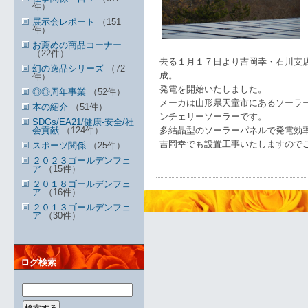
件）
展示会レポート
（151
件）
お薦めの商品コーナー
（22件）
去る１月１７日より吉岡幸・石川支店
幻の逸品シリーズ
（72
成。
件）
発電を開始いたしました。
◎◎周年事業
（52件）
メーカは山形県天童市にあるソーラ
本の紹介
（51件）
ンチェリーソーラーです。
SDGs/EA21/健康-安全/社
会貢献
（124件）
多結晶型のソーラーパネルで発電効
吉岡幸でも設置工事いたしますので
スポーツ関係
（25件）
２０２３ゴールデンフェ
ア
（15件）
２０１８ゴールデンフェ
ア
（16件）
２０１３ゴールデンフェ
ア
（30件）
ログ検索