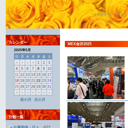
「ほやほや」には肯定と
カレンダー
MEX金沢2025
2025年5月
日
月
火
水
木
金
土
-
-
-
-
1
2
3
4
5
6
7
8
9
10
11
12
13
14
15
16
17
18
19
20
21
22
23
24
25
26
27
28
29
30
31
-
-
-
-
-
-
-
前の月
次の月
分類一覧
仕事関係・日々
（672