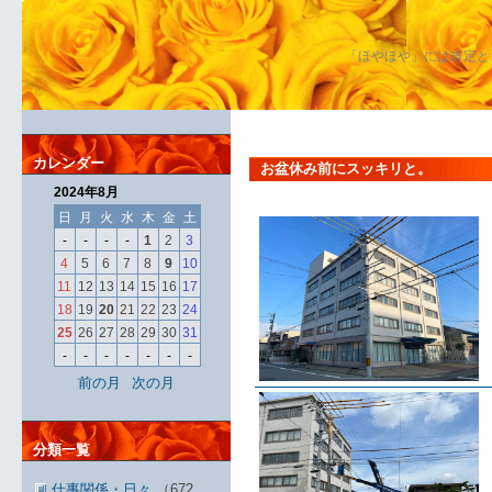
「ほやほや」には肯定と
カレンダー
お盆休み前にスッキリと。
2024年8月
日
月
火
水
木
金
土
-
-
-
-
1
2
3
4
5
6
7
8
9
10
11
12
13
14
15
16
17
18
19
20
21
22
23
24
25
26
27
28
29
30
31
-
-
-
-
-
-
-
前の月
次の月
分類一覧
仕事関係・日々
（672