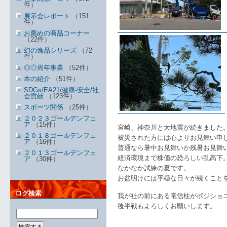
件）
展示会レポート
（151
件）
お薦めの商品コーナー
（22件）
幻の逸品シリーズ
（72
件）
◎◎周年事業
（52件）
本の紹介
（51件）
SDGs/EA21/健康-安全/社
会貢献
（123件）
スポーツ関係
（25件）
２０２３ゴールデンフェ
ア
（15件）
宮崎、神奈川と大地震が続きました
２０１８ゴールデンフェ
被災された方には心よりお見舞い申
ア
（16件）
普通なら暑中お見舞いか残暑お見舞
２０１３ゴールデンフェ
経済環境まで株価の恐ろしい乱高下
ア
（30件）
なかなか試練の夏です。
お盆明けには平穏な日々が続くこと
ログ検索
我が社の前にある電信柱がポジショ
後半戦もよろしくお願いします。