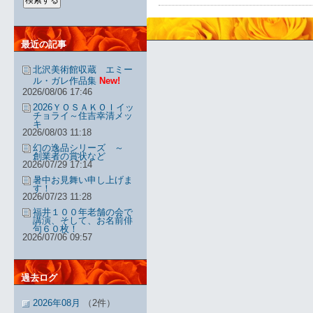
最近の記事
北沢美術館収蔵 エミー
ル・ガレ作品集
New!
2026/08/06 17:46
2026ＹＯＳＡＫＯＩイッ
チョライ～住吉幸清メッ
キ
2026/08/03 11:18
幻の逸品シリーズ ～
創業者の賞状など
2026/07/29 17:14
暑中お見舞い申し上げま
す！
2026/07/23 11:28
福井１００年老舗の会で
講演、そして、お名前俳
句６０枚！
2026/07/06 09:57
過去ログ
2026年08月
（2件）