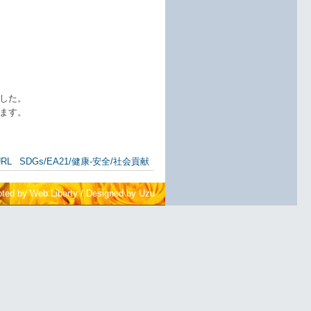
した。
ます。
RL
SDGs/EA21/健康-安全/社会貢献
pted by Web Liberty
/
Designed by Uzu