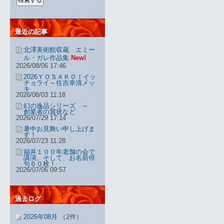
最近の記事
北澤美術館収蔵 エミー
ル・ガレ作品集
New!
2026/08/06 17:46
2026ＹＯＳＡＫＯＩイッ
チョライ～住吉幸清メッ
キ
2026/08/03 11:18
幻の逸品シリーズ ～
創業者の賞状など
2026/07/29 17:14
暑中お見舞い申し上げま
す！
2026/07/23 11:28
福井１００年老舗の会で
講演、そして、お名前俳
句６０枚！
2026/07/06 09:57
過去ログ
2026年08月
（2件）