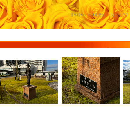
「ほやほや」には肯定と、【なりたて】