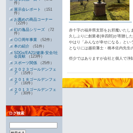
件）
展示会レポート
（151
件）
お薦めの商品コーナー
（22件）
幻の逸品シリーズ
（72
赤十字の福井県支部をお邪魔いたし
件）
久しぶりに創業者(幸四郎)が寄贈し
◎◎周年事業
（52件）
やはり「みんなが幸せになる」とい
本の紹介
（51件）
となりには越前藩士・橋本佐内先生
SDGs/EA21/健康-安全/社
会貢献
（123件）
些少ではありますが会社と個人で浄
スポーツ関係
（25件）
２０２３ゴールデンフェ
ア
（15件）
２０１８ゴールデンフェ
ア
（16件）
２０１３ゴールデンフェ
ア
（30件）
ログ検索