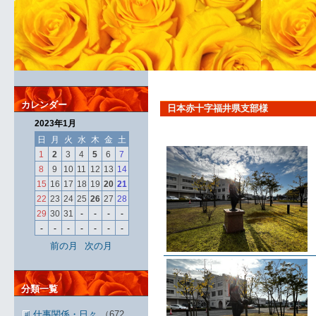
カレンダー
日本赤十字福井県支部様
2023年1月
日
月
火
水
木
金
土
1
2
3
4
5
6
7
8
9
10
11
12
13
14
15
16
17
18
19
20
21
22
23
24
25
26
27
28
29
30
31
-
-
-
-
-
-
-
-
-
-
-
前の月
次の月
分類一覧
仕事関係・日々
（672