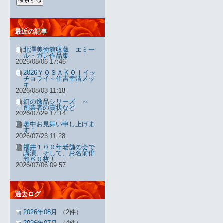
最近の記事
北澤美術館収蔵 エミー
ル・ガレ作品集
2026/08/06 17:46
2026ＹＯＳＡＫＯＩイッ
チョライ～住吉幸清メッ
キ
2026/08/03 11:18
幻の逸品シリーズ ～
創業者の賞状など
2026/07/29 17:14
暑中お見舞い申し上げま
す！
2026/07/23 11:28
福井１００年老舗の会で
講演、そして、お名前俳
句６０枚！
2026/07/06 09:57
過去ログ
2026年08月
（2件）
2026年07月
（4件）