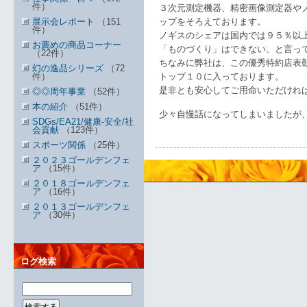
件）
３次元測定機器、精密画像測定器や
展示会レポート
（151
ップをそろえております。
件）
ノギスのシェアは国内では９５％以
お薦めの商品コーナー
「ものづくり」はできない、と言っ
（22件）
ちなみに弊社は、この優秀特約店表
幻の逸品シリーズ
（72
件）
トップ１０に入っております。
是非とも安心してご用命いただけれ
◎◎周年事業
（52件）
本の紹介
（51件）
少々自慢話になってしまいましたが
SDGs/EA21/健康-安全/社
会貢献
（123件）
スポーツ関係
（25件）
２０２３ゴールデンフェ
ア
（15件）
２０１８ゴールデンフェ
ア
（16件）
２０１３ゴールデンフェ
ア
（30件）
ログ検索