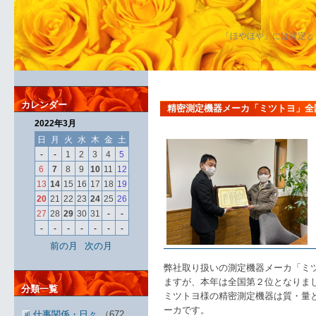
「ほやほや」には肯定と
カレンダー
精密測定機器メーカ「ミツトヨ」全
2022年3月
日
月
火
水
木
金
土
-
-
1
2
3
4
5
6
7
8
9
10
11
12
13
14
15
16
17
18
19
20
21
22
23
24
25
26
27
28
29
30
31
-
-
-
-
-
-
-
-
-
前の月
次の月
弊社取り扱いの測定機器メーカ「ミ
ますが、本年は全国第２位となりま
分類一覧
ミツトヨ様の精密測定機器は質・量
ーカです。
仕事関係・日々
（672