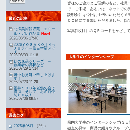
皆様のご協力とご理解のもと、社員
で、ご来場、あるいは、ネットでの
説明会には今回お手伝いいただくメ
最近の記事
ＯＯＭにて参加いただきました。(写
北澤美術館収蔵 エミー
写真(1枚目）のＱＲコードをかざして
ル・ガレ作品集
New!
2026/08/06 17:46
2026ＹＯＳＡＫＯＩイッ
チョライ～住吉幸清メッ
キ
2026/08/03 11:18
大学生のインターンシップ
幻の逸品シリーズ ～
創業者の賞状など
2026/07/29 17:14
暑中お見舞い申し上げま
す！
2026/07/23 11:28
福井１００年老舗の会で
講演、そして、お名前俳
句６０枚！
2026/07/06 09:57
過去ログ
県内大学生のインターンシップ(３日
2026年08月
（2件）
拠点の見学、商品の紹介やグループ