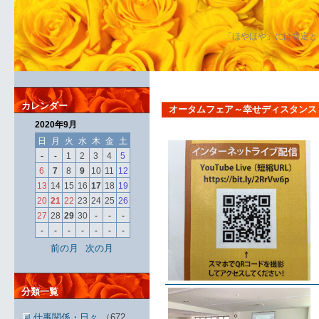
「ほやほや」には肯定と
カレンダー
オータムフェア～幸せディスタンス
2020年9月
日
月
火
水
木
金
土
-
-
1
2
3
4
5
6
7
8
9
10
11
12
13
14
15
16
17
18
19
20
21
22
23
24
25
26
27
28
29
30
-
-
-
-
-
-
-
-
-
-
前の月
次の月
分類一覧
仕事関係・日々
（672