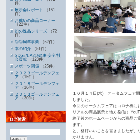
件）
展示会レポート
（151
件）
お薦めの商品コーナー
（22件）
幻の逸品シリーズ
（72
件）
◎◎周年事業
（52件）
本の紹介
（51件）
SDGs/EA21/健康-安全/社
会貢献
（123件）
スポーツ関係
（25件）
２０２３ゴールデンフェ
ア
（15件）
２０１８ゴールデンフェ
ア
（16件）
１０月１４日(水) オータムフェア
２０１３ゴールデンフェ
ア
（30件）
しました。
今回のオータムフェアはコロナ禍に
リアルの商品展示と地方発(信）You
終了後のホームページからの商品ご
ログ検索
ます。
と、格好いいことを書きましたが、
かりません。