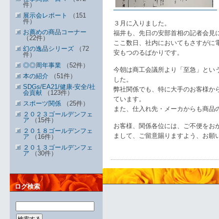
件）
展示会レポート
（151
件）
３月に入りました。
お薦めの商品コーナー
福井も、先日の安部首相の記者会見
（22件）
ここ数日、社内においてもさすがに
幻の逸品シリーズ
（72
安もつのるばかりです。
件）
◎◎周年事業
（52件）
今朝は商工会議所より「至急」とい
本の紹介
（51件）
した。
SDGs/EA21/健康-安全/社
弊社関係でも、特に大手のお客様か
会貢献
（123件）
ています。
スポーツ関係
（25件）
また、仕入れ先・メーカからも商品
２０２３ゴールデンフェ
ア
（15件）
お客様、関係各位には、ご不便をお
２０１８ゴールデンフェ
まして、ご留意賜りますよう、お願
ア
（16件）
２０１３ゴールデンフェ
ア
（30件）
ログ検索