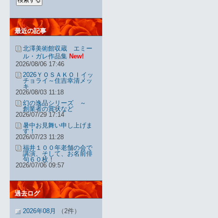
最近の記事
北澤美術館収蔵 エミー
ル・ガレ作品集
New!
2026/08/06 17:46
2026ＹＯＳＡＫＯＩイッ
チョライ～住吉幸清メッ
キ
2026/08/03 11:18
幻の逸品シリーズ ～
創業者の賞状など
2026/07/29 17:14
暑中お見舞い申し上げま
す！
2026/07/23 11:28
福井１００年老舗の会で
講演、そして、お名前俳
句６０枚！
2026/07/06 09:57
過去ログ
2026年08月
（2件）