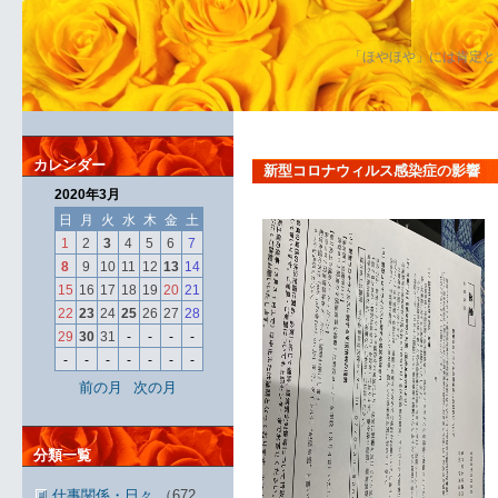
「ほやほや」には肯定と
カレンダー
新型コロナウィルス感染症の影響
2020年3月
日
月
火
水
木
金
土
1
2
3
4
5
6
7
8
9
10
11
12
13
14
15
16
17
18
19
20
21
22
23
24
25
26
27
28
29
30
31
-
-
-
-
-
-
-
-
-
-
-
前の月
次の月
分類一覧
仕事関係・日々
（672