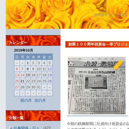
「ほやほや」には肯定と
カレンダー
創業１００周年祝賀会～幸プロジェ
2019年10月
日
月
火
水
木
金
土
-
-
1
2
3
4
5
6
7
8
9
10
11
12
13
14
15
16
17
18
19
20
21
22
23
24
25
26
27
28
29
30
31
-
-
-
-
-
-
-
-
-
前の月
次の月
分類一覧
今朝の鉄鋼新聞に社員向け祝賀会の
仕事関係・日々
（672