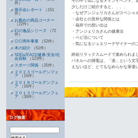
その中で気になるメインイベント、
件）
少しだけご紹介すると、、、、
展示会レポート
（151
・なぜアンジェリカさんがスペシャ
件）
・会社との意外な関係とは
お薦めの商品コーナー
（22件）
・福井での想い出は
幻の逸品シリーズ
（72
・アンジェリカさんの健康法
件）
・ベビ活について
◎◎周年事業
（52件）
・気になるジュエリーデザイナー
本の紹介
（51件）
終始リラックスムードで進められま
SDGs/EA21/健康-安全/社
会貢献
（123件）
パネルへの揮毫は、「道」という文
スポーツ関係
（25件）
えないほど、とてもなめらかな筆遣
２０２３ゴールデンフェ
ア
（15件）
２０１８ゴールデンフェ
ア
（16件）
２０１３ゴールデンフェ
ア
（30件）
ログ検索