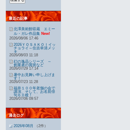
最近の記事
北澤美術館収蔵 エミー
ル・ガレ作品集
New!
2026/08/06 17:46
2026ＹＯＳＡＫＯＩイッ
チョライ～住吉幸清メッ
キ
2026/08/03 11:18
幻の逸品シリーズ ～
創業者の賞状など
2026/07/29 17:14
暑中お見舞い申し上げま
す！
2026/07/23 11:28
福井１００年老舗の会で
講演、そして、お名前俳
句６０枚！
2026/07/06 09:57
過去ログ
2026年08月
（2件）