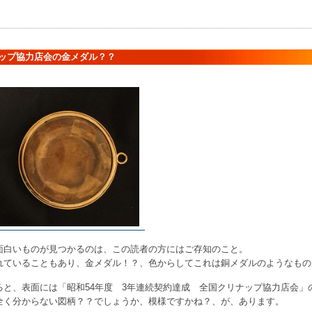
ップ協力店会の金メダル？？
面白いものが見つかるのは、この読者の方にはご存知のこと。
れていることもあり、金メダル！？、色からしてこれは銅メダルのようなもの
ると、表面には「昭和54年度 3年連続契約達成 全国クリナップ協力店会」
全く分からない図柄？？でしょうか、模様ですかね？、が、あります。