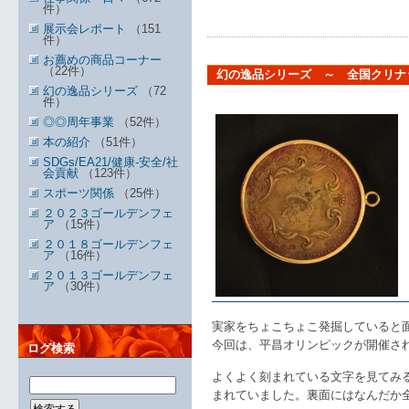
件）
展示会レポート
（151
件）
お薦めの商品コーナー
（22件）
幻の逸品シリーズ ～ 全国クリナ
幻の逸品シリーズ
（72
件）
◎◎周年事業
（52件）
本の紹介
（51件）
SDGs/EA21/健康-安全/社
会貢献
（123件）
スポーツ関係
（25件）
２０２３ゴールデンフェ
ア
（15件）
２０１８ゴールデンフェ
ア
（16件）
２０１３ゴールデンフェ
ア
（30件）
実家をちょこちょこ発掘していると
今回は、平昌オリンピックが開催さ
ログ検索
よくよく刻まれている文字を見てみ
まれていました。裏面にはなんだか