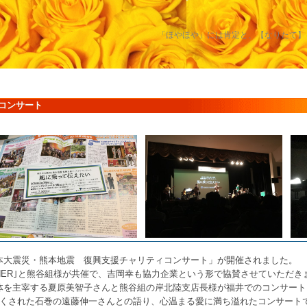
「ほやほや」には肯定と、【なりたて】
コンサート
本大震災・熊本地震 復興支援チャリティコンサート」が開催されました。
ETHER｣と熊谷組様が共催で、吉岡幸も協力企業という形で協賛させていただき
体を主宰する夏原美智子さんと熊谷組の岸北陸支店長様が福井でのコンサート
亡くされた石巻の遠藤伸一さんとの語り、心温まる愛に満ち溢れたコンサート