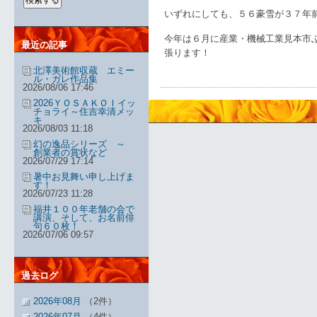
いずれにしても、５６豪雪が３７年
今年は６月に産業・機械工業見本市
最近の記事
張ります！
北澤美術館収蔵 エミー
ル・ガレ作品集
2026/08/06 17:46
2026ＹＯＳＡＫＯＩイッ
チョライ～住吉幸清メッ
キ
2026/08/03 11:18
幻の逸品シリーズ ～
創業者の賞状など
2026/07/29 17:14
暑中お見舞い申し上げま
す！
2026/07/23 11:28
福井１００年老舗の会で
講演、そして、お名前俳
句６０枚！
2026/07/06 09:57
過去ログ
2026年08月
（2件）
2026年07月
（4件）