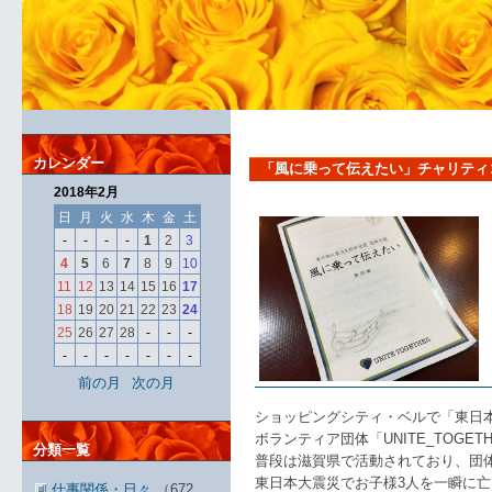
カレンダー
「風に乗って伝えたい」チャリティ
2018年2月
日
月
火
水
木
金
土
-
-
-
-
1
2
3
4
5
6
7
8
9
10
11
12
13
14
15
16
17
18
19
20
21
22
23
24
25
26
27
28
-
-
-
-
-
-
-
-
-
-
前の月
次の月
ショッピングシティ・ベルで「東日
ボランティア団体「UNITE_TOG
分類一覧
普段は滋賀県で活動されており、団
東日本大震災でお子様3人を一瞬に
仕事関係・日々
（672