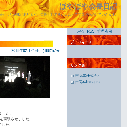
ほやほや会長日記
をかけた意味があります。会長として新たな気分でブログを続けていきます。
戻る
RSS
管理者用
プロフィール
2018年02月24日(土)19時57分
リンク集
吉岡幸株式会社
吉岡幸Instagram
ました。
を実現させました。
でした。