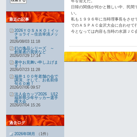
年を迎えた。
日韓の関係が何かと難しい中、民間
い。
私も１９９６年に当時理事長をさせ
最近の記事
でのＡＳＰＡＣ金沢大会に合わせて
2026ＹＯＳＡＫＯＩイッ
今となっては内容も当時の水源ＪＣ
チョライ～住吉幸清メッ
キ
2026/08/03 11:18
幻の逸品シリーズ ～
創業者の賞状など
2026/07/29 17:14
暑中お見舞い申し上げま
す！
2026/07/23 11:28
福井１００年老舗の会で
講演、そして、お名前俳
句６０枚！
2026/07/06 09:57
法人会カップ2026 U12
福井県少年サッカー選手
権大会
2026/07/04 15:26
過去ログ
2026年08月
（1件）