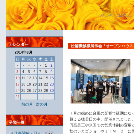
「ほやほや」には肯定と
カレンダー
松浦機械様展示会「オープンハウス
2014年8月
日
月
火
水
木
金
土
-
-
-
-
-
1
2
3
4
5
6
7
8
9
10
11
12
13
14
15
16
17
18
19
20
21
22
23
24
25
26
27
28
29
30
31
-
-
-
-
-
-
前の月
次の月
７月の始めに台風の影響で延期にな
超える猛暑日の中、開催されました
分類一覧
円高是正や米国での営業体制の変更
秋のシカゴショーやＪＩＭＴＯＦに
仕事関係・日々
（672