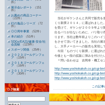
件）
展示会レポート
（151
件）
お薦めの商品コーナー
（22件）
当社がギケンさんと共同で販売を進
くり新撰２０１４」に選ばれました
幻の逸品シリーズ
（72
件）
を受けて、ギケンが２００９年より
◎◎周年事業
（52件）
出るバリが出ないために、バリ取り
本の紹介
（51件）
ります。当社は数年前よりこのハイ
SDGs/EA21/健康-安全/社
をさせて頂いてきました。当社の展
会貢献
（123件）
し、大手メーカーへの販売も実現し
スポーツ関係
（25件）
今回「ものづくり新撰」に選ばれた
２０２３ゴールデンフェ
今後とも一段の拡販に弾みを付けた
ア
（15件）
＊問い合わせは 吉岡幸・機工センター(0
２０１８ゴールデンフェ
ア
（16件）
http://www.yoshiokakoh.co.jp/cgi-bin
２０１３ゴールデンフェ
http://www.yoshiokakoh.co.jp/cgi-bin
ア
（30件）
http://www.yoshiokakoh.co.jp/cgi-bin
この記事
ログ検索