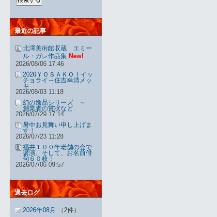
最近の記事
北澤美術館収蔵 エミー
ル・ガレ作品集
New!
2026/08/06 17:46
2026ＹＯＳＡＫＯＩイッ
チョライ～住吉幸清メッ
キ
2026/08/03 11:18
幻の逸品シリーズ ～
創業者の賞状など
2026/07/29 17:14
暑中お見舞い申し上げま
す！
2026/07/23 11:28
福井１００年老舗の会で
講演、そして、お名前俳
句６０枚！
2026/07/06 09:57
過去ログ
2026年08月
（2件）