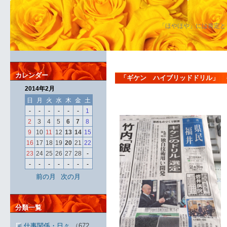
「ほやほや」には肯定と
カレンダー
「ギケン ハイブリッドドリル」 
2014年2月
日
月
火
水
木
金
土
-
-
-
-
-
-
1
2
3
4
5
6
7
8
9
10
11
12
13
14
15
16
17
18
19
20
21
22
23
24
25
26
27
28
-
-
-
-
-
-
-
-
前の月
次の月
分類一覧
仕事関係・日々
（672