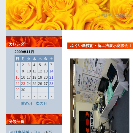
「ほやほや」には肯定と
カレンダー
ふくい新技術・新工法展示商談会ｉ
2009年11月
日
月
火
水
木
金
土
1
2
3
4
5
6
7
8
9
10
11
12
13
14
15
16
17
18
19
20
21
22
23
24
25
26
27
28
29
30
-
-
-
-
-
-
-
-
-
-
-
-
前の月
次の月
分類一覧
仕事関係・日々
（672