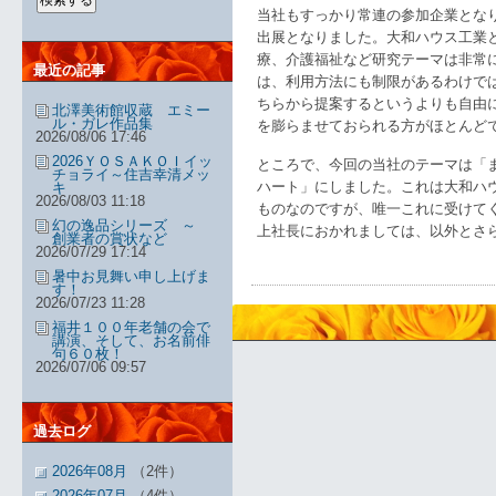
当社もすっかり常連の参加企業とな
出展となりました。大和ハウス工業
療、介護福祉など研究テーマは非常
最近の記事
は、利用方法にも制限があるわけで
ちらから提案するというよりも自由
北澤美術館収蔵 エミー
ル・ガレ作品集
を膨らませておられる方がほとんど
2026/08/06 17:46
2026ＹＯＳＡＫＯＩイッ
ところで、今回の当社のテーマは「
チョライ～住吉幸清メッ
ハート」にしました。これは大和ハ
キ
2026/08/03 11:18
ものなのですが、唯一これに受けて
幻の逸品シリーズ ～
上社長におかれましては、以外とさ
創業者の賞状など
2026/07/29 17:14
暑中お見舞い申し上げま
す！
2026/07/23 11:28
福井１００年老舗の会で
講演、そして、お名前俳
句６０枚！
2026/07/06 09:57
過去ログ
2026年08月
（2件）
2026年07月
（4件）