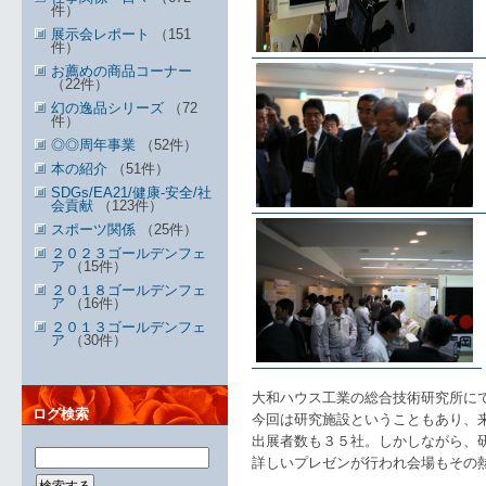
件）
展示会レポート
（151
件）
お薦めの商品コーナー
（22件）
幻の逸品シリーズ
（72
件）
◎◎周年事業
（52件）
本の紹介
（51件）
SDGs/EA21/健康-安全/社
会貢献
（123件）
スポーツ関係
（25件）
２０２３ゴールデンフェ
ア
（15件）
２０１８ゴールデンフェ
ア
（16件）
２０１３ゴールデンフェ
ア
（30件）
大和ハウス工業の総合技術研究所に
ログ検索
今回は研究施設ということもあり、
出展者数も３５社。しかしながら、
詳しいプレゼンが行われ会場もその