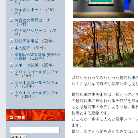
件）
展示会レポート
（151
件）
お薦めの商品コーナー
（22件）
幻の逸品シリーズ
（72
件）
◎◎周年事業
（52件）
本の紹介
（51件）
SDGs/EA21/健康-安全/社
会貢献
（123件）
スポーツ関係
（25件）
２０２３ゴールデンフェ
ア
（15件）
以前から行ってみたかった越前和紙
２０１８ゴールデンフェ
近くには紅葉で有名な花筐公園もあ
ア
（16件）
２０１３ゴールデンフェ
越前和紙の里美術館は、私どものと
ア
（30件）
の越前和紙に刷られた版画作品を展
もとは越前市の今立にある旧福井銀
彷彿とする建物です。
ログ検索
ところが一歩中に入ると展示スペー
ます。
是非、皆さんも足を運んでみてはい