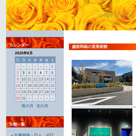
「ほやほや」には肯定と
カレンダー
越前和紙の里美術館
2026年8月
日
月
火
水
木
金
土
-
-
-
-
-
-
1
2
3
4
5
6
7
8
9
10
11
12
13
14
15
16
17
18
19
20
21
22
23
24
25
26
27
28
29
30
31
-
-
-
-
-
前の月
次の月
分類一覧
仕事関係・日々
（672