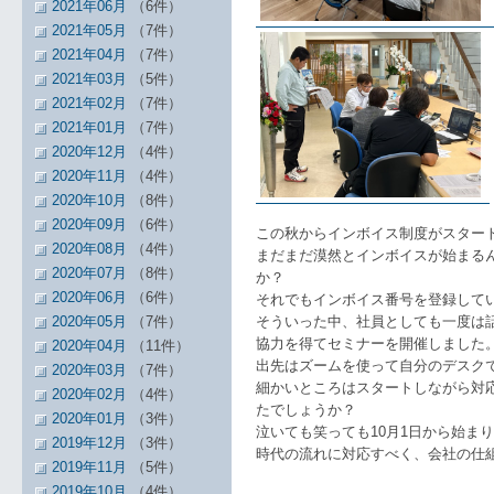
2021年06月
（6件）
2021年05月
（7件）
2021年04月
（7件）
2021年03月
（5件）
2021年02月
（7件）
2021年01月
（7件）
2020年12月
（4件）
2020年11月
（4件）
2020年10月
（8件）
2020年09月
（6件）
この秋からインボイス制度がスター
2020年08月
（4件）
まだまだ漠然とインボイスが始まる
2020年07月
（8件）
か？
2020年06月
（6件）
それでもインボイス番号を登録してい
2020年05月
（7件）
そういった中、社員としても一度は
協力を得てセミナーを開催しました
2020年04月
（11件）
出先はズームを使って自分のデスク
2020年03月
（7件）
細かいところはスタートしながら対
2020年02月
（4件）
たでしょうか？
2020年01月
（3件）
泣いても笑っても10月1日から始ま
2019年12月
（3件）
時代の流れに対応すべく、会社の仕
2019年11月
（5件）
2019年10月
（4件）