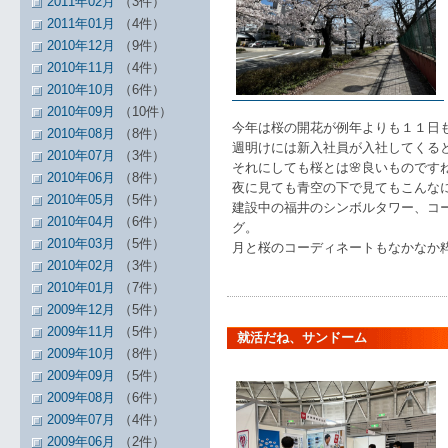
2011年02月
（3件）
2011年01月
（4件）
2010年12月
（9件）
2010年11月
（4件）
2010年10月
（6件）
2010年09月
（10件）
今年は桜の開花が例年よりも１１日
2010年08月
（8件）
週明けには新入社員が入社してくる
2010年07月
（3件）
それにしても桜とは🌸良いものです
2010年06月
（8件）
夜に見ても青空の下で見てもこんな
2010年05月
（5件）
建設中の福井のシンボルタワー、コ
2010年04月
（6件）
グ。
2010年03月
（5件）
月と桜のコーディネートもなかなか
2010年02月
（3件）
2010年01月
（7件）
2009年12月
（5件）
2009年11月
（5件）
就活だね、サンドーム
2009年10月
（8件）
2009年09月
（5件）
2009年08月
（6件）
2009年07月
（4件）
2009年06月
（2件）