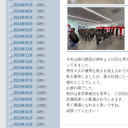
2014年07月
（4件）
2014年06月
（3件）
2014年05月
（7件）
2014年04月
（6件）
2014年03月
（4件）
2014年02月
（5件）
2014年01月
（5件）
2013年12月
（4件）
2013年11月
（4件）
今年は桜の開花が例年より11日も早
2013年10月
（7件）
ってきました。
2013年09月
（5件）
男性４人の優秀な新人を迎え入れて
2013年08月
（5件）
私も緊張しましたが、新入社員にと
2013年07月
（5件）
疲れたことでしょう。
2013年06月
（14件）
お疲れ様でした。
2013年05月
（15件）
初日は各営業拠点を見学し、二日目
2013年04月
（15件）
所属部署へと配属されていきます。
早く職場になれると良いですね。
2013年03月
（10件）
頑張ってください！
2013年02月
（6件）
2013年01月
（4件）
2012年12月
（5件）