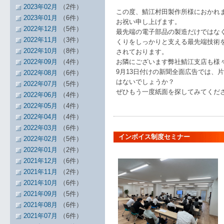
2023年02月
（2件）
この度、鯖江村田製作所様におかれ
2023年01月
（6件）
お祝い申し上げます。
2022年12月
（5件）
最先端の電子部品の製造だけではな
2022年11月
（3件）
くりをしっかりと支える最先端技術
2022年10月
（8件）
されております。
2022年09月
（4件）
お隣にございます弊社鯖江支店も様
9月13日付けの新聞全面広告では、
2022年08月
（6件）
はないでしょうか？
2022年07月
（5件）
ぜひもう一度紙面を探してみてくだ
2022年06月
（4件）
2022年05月
（4件）
2022年04月
（4件）
2022年03月
（6件）
インボイス制度セミナー
2022年02月
（5件）
2022年01月
（2件）
2021年12月
（6件）
2021年11月
（2件）
2021年10月
（6件）
2021年09月
（5件）
2021年08月
（6件）
2021年07月
（6件）