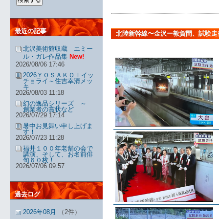
最近の記事
北陸新幹線〜金沢ー敦賀間、試験走
北沢美術館収蔵 エミー
ル・ガレ作品集
New!
2026/08/06 17:46
2026ＹＯＳＡＫＯＩイッ
チョライ～住吉幸清メッ
キ
2026/08/03 11:18
幻の逸品シリーズ ～
創業者の賞状など
2026/07/29 17:14
暑中お見舞い申し上げま
す！
2026/07/23 11:28
福井１００年老舗の会で
講演、そして、お名前俳
句６０枚！
2026/07/06 09:57
過去ログ
2026年08月
（2件）