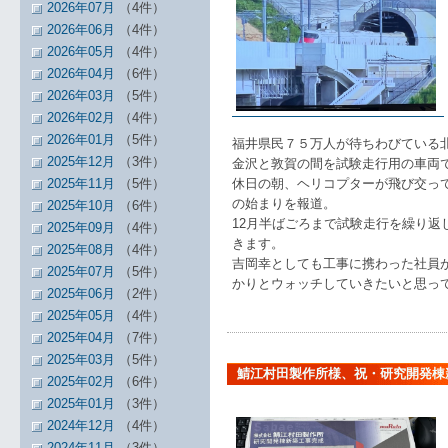
2026年07月
（4件）
2026年06月
（4件）
2026年05月
（4件）
2026年04月
（6件）
2026年03月
（5件）
2026年02月
（4件）
2026年01月
（5件）
福井県民７５万人が待ちわびている
2025年12月
（3件）
金沢と敦賀の間を試験走行用の車両で
2025年11月
（5件）
休日の朝、ヘリコプターが飛び交っ
の始まりを報道。
2025年10月
（6件）
12月半ばごろまで試験走行を繰り返
2025年09月
（4件）
きます。
2025年08月
（4件）
吉岡幸としても工事に携わった社員
2025年07月
（5件）
かりとウォッチしていきたいと思っ
2025年06月
（2件）
2025年05月
（4件）
2025年04月
（7件）
2025年03月
（5件）
鯖江村田製作所様、祝・研究開発棟
2025年02月
（6件）
2025年01月
（3件）
2024年12月
（4件）
2024年11月
（3件）