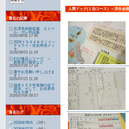
人間ドック(１泊コース）～済生会
最近の記事
北澤美術館収蔵 エミー
ル・ガレ作品集
2026/08/06 17:46
2026ＹＯＳＡＫＯＩイッ
チョライ～住吉幸清メッ
キ
2026/08/03 11:18
幻の逸品シリーズ ～
創業者の賞状など
2026/07/29 17:14
暑中お見舞い申し上げま
す！
2026/07/23 11:28
福井１００年老舗の会で
講演、そして、お名前俳
句６０枚！
2026/07/06 09:57
過去ログ
2026年08月
（2件）
2026年07月
（4件）