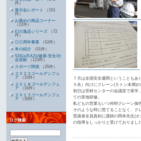
件）
展示会レポート
（151
件）
お薦めの商品コーナー
（22件）
幻の逸品シリーズ
（72
件）
◎◎周年事業
（52件）
本の紹介
（51件）
SDGs/EA21/健康-安全/社
会貢献
（123件）
スポーツ関係
（25件）
２０２３ゴールデンフェ
ア
（15件）
７月は全国安全週間ということもあ
２０１８ゴールデンフェ
５名）向けにクレーン(５トン未満)
ア
（16件）
初日は管材センターの会議室で座学
２０１３ゴールデンフェ
ての実地研修。
ア
（30件）
私どもの営業もいつ何時クレーン操
そのような時に慌てることなく、ク
受講者全員真剣に講師の岡本先生(オ
ログ検索
の指導をしっかりと受けておりまし