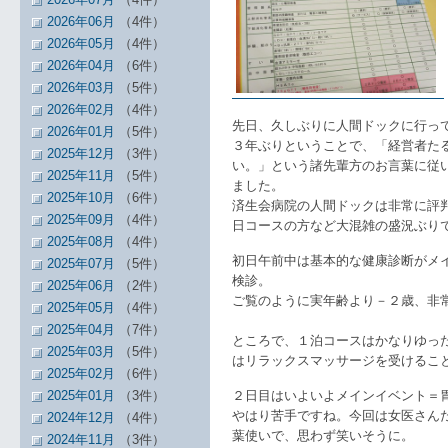
2026年06月
（4件）
2026年05月
（4件）
2026年04月
（6件）
2026年03月
（5件）
2026年02月
（4件）
先日、久しぶりに人間ドックに行っ
2026年01月
（5件）
３年ぶりということで、「経営者た
2025年12月
（3件）
い。」という諸先輩方のお言葉に従
2025年11月
（5件）
ました。
2025年10月
（6件）
済生会病院の人間ドックは非常に評
2025年09月
（4件）
日コースの方など大混雑の盛況ぶり
2025年08月
（4件）
初日午前中は基本的な健康診断がメ
2025年07月
（5件）
検診。
2025年06月
（2件）
ご覧のように実年齢より－２歳、非
2025年05月
（4件）
2025年04月
（7件）
ところで、１泊コースはかなりゆっ
2025年03月
（5件）
はリラックスマッサージを受けるこ
2025年02月
（6件）
2025年01月
（3件）
２日目はいよいよメインイベント＝
やはり苦手ですね。今回は女医さん
2024年12月
（4件）
葉使いで、思わず笑いそうに。
2024年11月
（3件）