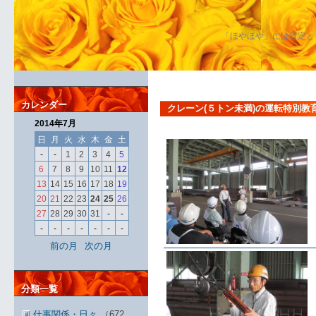
「ほやほや」には肯定と
カレンダー
クレーン(５トン未満)の運転特別教
2014年7月
日
月
火
水
木
金
土
-
-
1
2
3
4
5
6
7
8
9
10
11
12
13
14
15
16
17
18
19
20
21
22
23
24
25
26
27
28
29
30
31
-
-
-
-
-
-
-
-
-
前の月
次の月
分類一覧
仕事関係・日々
（672