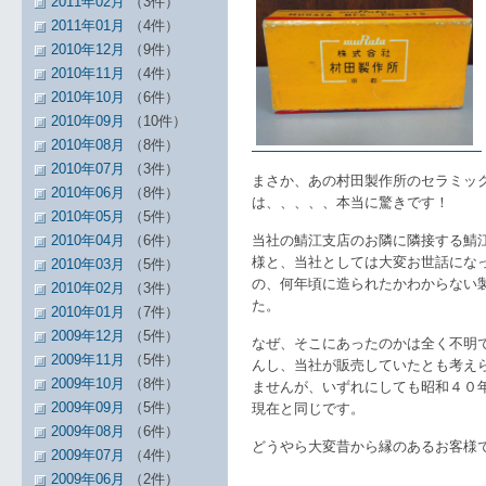
2011年02月
（3件）
2011年01月
（4件）
2010年12月
（9件）
2010年11月
（4件）
2010年10月
（6件）
2010年09月
（10件）
2010年08月
（8件）
2010年07月
（3件）
まさか、あの村田製作所のセラミッ
2010年06月
（8件）
は、、、、、本当に驚きです！
2010年05月
（5件）
2010年04月
（6件）
当社の鯖江支店のお隣に隣接する鯖
様と、当社としては大変お世話にな
2010年03月
（5件）
の、何年頃に造られたかわからない
2010年02月
（3件）
た。
2010年01月
（7件）
2009年12月
（5件）
なぜ、そこにあったのかは全く不明
2009年11月
（5件）
んし、当社が販売していたとも考え
2009年10月
（8件）
ませんが、いずれにしても昭和４０
2009年09月
（5件）
現在と同じです。
2009年08月
（6件）
どうやら大変昔から縁のあるお客様
2009年07月
（4件）
2009年06月
（2件）