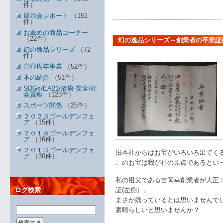
件）
展示会レポート
（151
件）
お薦めの商品コーナー
（22件）
幻の逸品シリーズ～創業者の卒業証
幻の逸品シリーズ
（72
件）
◎◎周年事業
（52件）
本の紹介
（51件）
SDGs/EA21/健康-安全/社
会貢献
（123件）
スポーツ関係
（25件）
２０２３ゴールデンフェ
ア
（15件）
２０１８ゴールデンフェ
ア
（16件）
２０１３ゴールデンフェ
旧本社からはお宝がいろいろ出てく
ア
（30件）
このお宝は我が社の原点であるとい
私の祖父である吉岡幸創業者が大正
ログ検索
証(左側）。
まさか残っているとは思いませんで
素晴らしいと思いませんか？