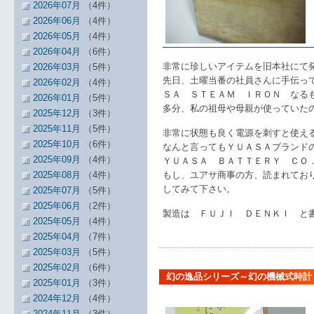
2026年07月
（4件）
2026年06月
（4件）
2026年05月
（4件）
2026年04月
（6件）
非常に珍しいアイテムを旧本社にて
2026年03月
（5件）
先日、土曜当番の社員さんに手伝っ
2026年02月
（4件）
ＳＡ ＳＴＥＡＭ ＩＲＯＮ なる
2026年01月
（5件）
多分、私の祖母や母親が使っていた
2025年12月
（3件）
2025年11月
（5件）
非常に状態も良く電源を刺すと使え
2025年10月
（6件）
なんと言ってもＹＵＡＳＡブランド
2025年09月
（4件）
ＹＵＡＳＡ ＢＡＴＴＥＲＹ ＣＯ
2025年08月
（4件）
もし、ユアサ商事の方、読まれてお
してみて下さい。
2025年07月
（5件）
2025年06月
（2件）
製造は ＦＵＪＩ ＤＥＮＫＩ と
2025年05月
（4件）
2025年04月
（7件）
2025年03月
（5件）
2025年02月
（6件）
幻の逸品シリーズ～幻の機械式時計
2025年01月
（3件）
2024年12月
（4件）
2024年11月
（3件）