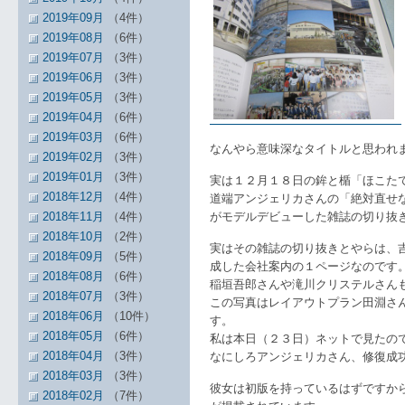
2019年09月
（4件）
2019年08月
（6件）
2019年07月
（3件）
2019年06月
（3件）
2019年05月
（3件）
2019年04月
（6件）
2019年03月
（6件）
なんやら意味深なタイトルと思われ
2019年02月
（3件）
2019年01月
（3件）
実は１２月１８日の鉾と楯「ほこた
2018年12月
（4件）
道端アンジェリカさんの「絶対直せ
2018年11月
（4件）
がモデルデビューした雑誌の切り抜
2018年10月
（2件）
実はその雑誌の切り抜きとやらは、
2018年09月
（5件）
成した会社案内の１ページなのです
2018年08月
（6件）
稲垣吾郎さんや滝川クリステルさん
2018年07月
（3件）
この写真はレイアウトプラン田淵さ
2018年06月
（10件）
す。
2018年05月
（6件）
私は本日（２３日）ネットで見たの
2018年04月
（3件）
なにしろアンジェリカさん、修復成
2018年03月
（3件）
彼女は初版を持っているはずですか
2018年02月
（7件）