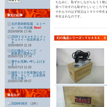
ちなみに、恥ずかしながらもう１枚は
並べて出すのも恥ずかしいところで
それもそのはず祖父は１９００年生
最近の記事
年生まれなのです。
北沢美術館収蔵 エミー
ル・ガレ作品集
New!
2026/08/06 17:46
2026ＹＯＳＡＫＯＩイッ
幻の逸品シリーズ～ＹＵＡＳＡ Ｓ
チョライ～住吉幸清メッ
キ
2026/08/03 11:18
幻の逸品シリーズ ～
創業者の賞状など
2026/07/29 17:14
暑中お見舞い申し上げま
す！
2026/07/23 11:28
福井１００年老舗の会で
講演、そして、お名前俳
句６０枚！
2026/07/06 09:57
過去ログ
2026年08月
（2件）