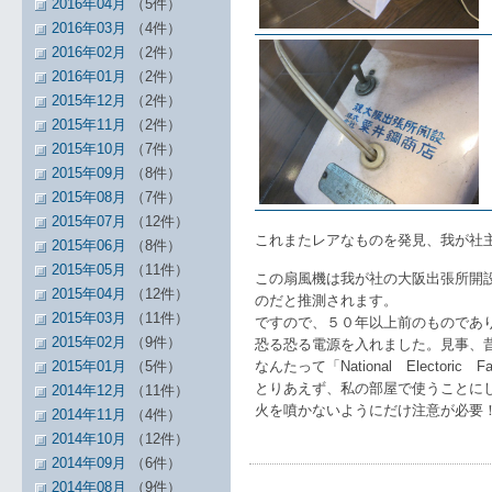
2016年04月
（5件）
2016年03月
（4件）
2016年02月
（2件）
2016年01月
（2件）
2015年12月
（2件）
2015年11月
（2件）
2015年10月
（7件）
2015年09月
（8件）
2015年08月
（7件）
2015年07月
（12件）
これまたレアなものを発見、我が社
2015年06月
（8件）
2015年05月
（11件）
この扇風機は我が社の大阪出張所開
2015年04月
（12件）
のだと推測されます。
2015年03月
（11件）
ですので、５０年以上前のものであ
2015年02月
（9件）
恐る恐る電源を入れました。見事、
2015年01月
（5件）
なんたって「National Elector
とりあえず、私の部屋で使うことに
2014年12月
（11件）
火を噴かないようにだけ注意が必要
2014年11月
（4件）
2014年10月
（12件）
2014年09月
（6件）
2014年08月
（9件）