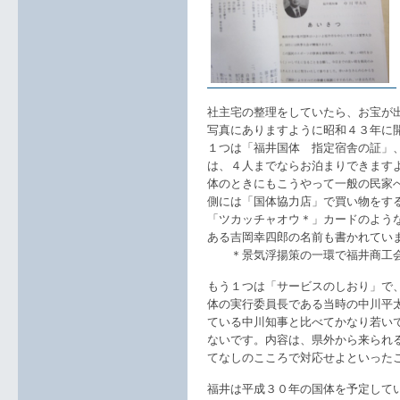
社主宅の整理をしていたら、お宝が
写真にありますように昭和４３年に
１つは「福井国体 指定宿舎の証」
は、４人までならお泊まりできます
体のときにもこうやって一般の民家
側には「国体協力店」で買い物をす
「ツカッチャオウ＊」カードのよう
ある吉岡幸四郎の名前も書かれてい
＊景気浮揚策の一環で福井商工会
もう１つは「サービスのしおり」で
体の実行委員長である当時の中川平
ている中川知事と比べてかなり若い
ないです。内容は、県外から来られ
てなしのこころで対応せよといった
福井は平成３０年の国体を予定して