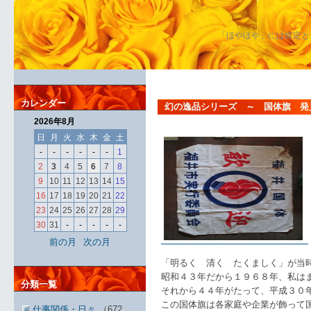
「ほやほや」には肯定と
カレンダー
幻の逸品シリーズ ～ 国体旗 発
2026年8月
日
月
火
水
木
金
土
-
-
-
-
-
-
1
2
3
4
5
6
7
8
9
10
11
12
13
14
15
16
17
18
19
20
21
22
23
24
25
26
27
28
29
30
31
-
-
-
-
-
前の月
次の月
「明るく 清く たくましく」が当
昭和４３年だから１９６８年、私は
分類一覧
それから４４年がたって、平成３０
この国体旗は各家庭や企業が飾って
仕事関係・日々
（672