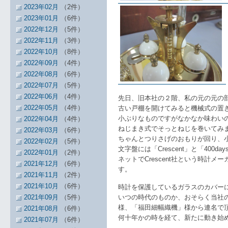
2023年02月
（2件）
2023年01月
（6件）
2022年12月
（5件）
2022年11月
（3件）
2022年10月
（8件）
2022年09月
（4件）
2022年08月
（6件）
2022年07月
（5件）
2022年06月
（4件）
先日、旧本社の２階、私の元の元の
2022年05月
（4件）
古い戸棚を開けてみると機械式の置
小ぶりなものですがなかなか味わい
2022年04月
（4件）
ねじまき式でそっとねじを巻いてみ
2022年03月
（6件）
ちゃんとつりさげのおもりが回り、
2022年02月
（5件）
文字盤には「Crescent」と「400d
2022年01月
（2件）
ネットでCrescent社という時計
2021年12月
（6件）
す。
2021年11月
（2件）
2021年10月
（6件）
時計を保護しているガラスのカバー
2021年09月
（5件）
いつの時代のものか、おそらく当社
様、「福田細幅織機」様から連名で
2021年08月
（6件）
何十年かの時を経て、新たに動き始
2021年07月
（6件）