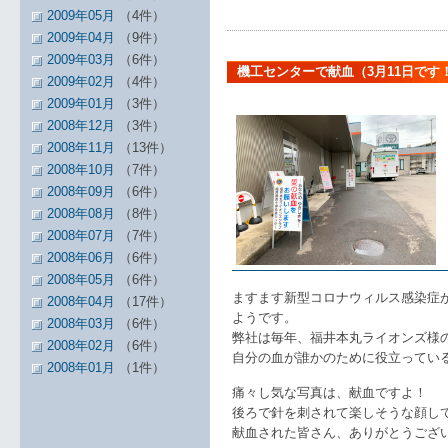
2009年05月
（4件）
2009年04月
（9件）
2009年03月
（6件）
機工センターで献血（3月11日で
2009年02月
（4件）
2009年01月
（3件）
2008年12月
（3件）
2008年11月
（13件）
2008年10月
（7件）
2008年09月
（6件）
2008年08月
（8件）
2008年07月
（7件）
2008年06月
（6件）
2008年05月
（6件）
ますます新型コロナウィルス感染症
2008年04月
（17件）
ようです。
2008年03月
（6件）
弊社は毎年、福井本丸ライオンズ様
2008年02月
（6件）
自分の血が誰かのために役立ってい
2008年01月
（1件）
痛々し気な写真は、献血ですよ！
後ろで針を刺されて楽しそうな顔し
献血された皆さん、ありがとうござ