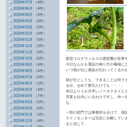
2026年07月
（4件）
2026年06月
（4件）
2026年05月
（4件）
2026年04月
（6件）
2026年03月
（5件）
2026年02月
（4件）
2026年01月
（5件）
2025年12月
（3件）
2025年11月
（5件）
2025年10月
（6件）
新型コロナウィルスの悪影響が世界
今日なんかも電話の鳴り方が極端に
2025年09月
（4件）
いつ我が社に感染が伝わってくるの
2025年08月
（4件）
2025年07月
（5件）
我が社としても、できることは何で
2025年06月
（2件）
る分、せめて襟元だけでも・・・、
2025年05月
（4件）
本日より１か月早いノーネクタイと
2025年04月
（7件）
営業も社内にいるわけですし、外へ
2025年03月
（5件）
な。
2025年02月
（6件）
一部の部門では事務所を分けて、感
2025年01月
（3件）
テクノセンターは完全に分離してい
2024年12月
（4件）
ると信じて。
2024年11月
（3件）