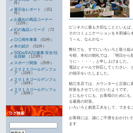
件）
展示会レポート
（151
件）
お薦めの商品コーナー
（22件）
ビジネスに最も大切なことといえば
幻の逸品シリーズ
（72
件）
そのコミュニケーションを８割減ら
う～ん、なんかな～
◎◎周年事業
（52件）
本の紹介
（51件）
弊社でも、すでにいろいろと取り組
SDGs/EA21/健康-安全/社
今朝、本社の朝礼では、「明日から
会貢献
（123件）
うに・・・・」と申し上げました。
スポーツ関係
（25件）
電話とメールで対応してください、
２０２３ゴールデンフェ
ア
（15件）
の指示をいたしました。
２０１８ゴールデンフェ
ア
（16件）
鯖江支店では、カウンターと正面に
２０１３ゴールデンフェ
対策をさせていただいたようです。
ア
（30件）
とにもかくにも、お客様のためにも
る最善の対策。
いろいろと創意工夫をして、できる
ログ検索
お客様には、誠にご不便をおかけい
ます