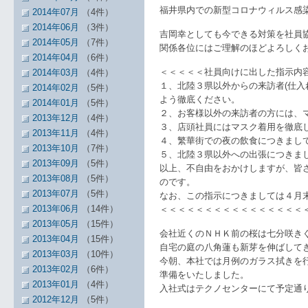
福井県内での新型コロナウィルス感
2014年07月
（4件）
2014年06月
（3件）
吉岡幸としても今できる対策を社員
2014年05月
（7件）
関係各位にはご理解のほどよろしく
2014年04月
（6件）
＜＜＜＜＜社員向けに出した指示内
2014年03月
（4件）
１、北陸３県以外からの来訪者(仕
2014年02月
（5件）
よう徹底ください。
2014年01月
（5件）
２、お客様以外の来訪者の方には、
2013年12月
（4件）
３、店頭社員にはマスク着用を徹底
2013年11月
（4件）
４、繁華街での夜の飲食につきまし
2013年10月
（7件）
５、北陸３県以外への出張につきま
2013年09月
（5件）
以上、不自由をおかけしますが、皆
2013年08月
（5件）
のです。
2013年07月
（5件）
なお、この指示につきましては４月
2013年06月
（14件）
＜＜＜＜＜＜＜＜＜＜＜＜＜＜＜＜
2013年05月
（15件）
会社近くのＮＨＫ前の桜は七分咲き
2013年04月
（15件）
自宅の庭の八角蓮も新芽を伸ばして
2013年03月
（10件）
今朝、本社では月例のガラス拭きを
2013年02月
（6件）
準備をいたしました。
2013年01月
（4件）
入社式はテクノセンターにて予定通
2012年12月
（5件）