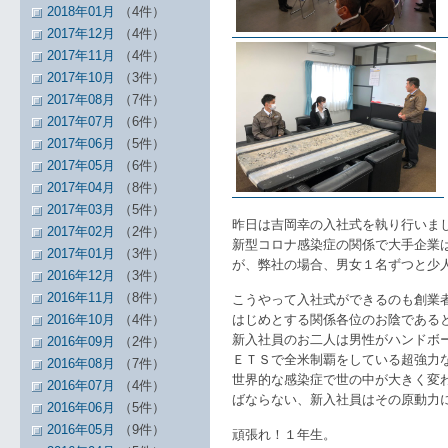
2018年01月
（4件）
2017年12月
（4件）
2017年11月
（4件）
2017年10月
（3件）
2017年08月
（7件）
2017年07月
（6件）
2017年06月
（5件）
2017年05月
（6件）
2017年04月
（8件）
2017年03月
（5件）
昨日は吉岡幸の入社式を執り行いま
2017年02月
（2件）
新型コロナ感染症の関係で大手企業
2017年01月
（3件）
が、弊社の場合、男女１名ずつと少
2016年12月
（3件）
2016年11月
（8件）
こうやって入社式ができるのも創業
2016年10月
（4件）
はじめとする関係各位のお陰である
新入社員のお二人は男性がハンドボ
2016年09月
（2件）
ＥＴＳで全米制覇をしている超強力
2016年08月
（7件）
世界的な感染症で世の中が大きく変
2016年07月
（4件）
ばならない、新入社員はその原動力
2016年06月
（5件）
2016年05月
（9件）
頑張れ！１年生。