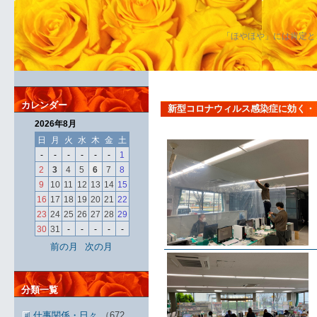
「ほやほや」には肯定と
カレンダー
新型コロナウィルス感染症に効く・
2026年8月
日
月
火
水
木
金
土
-
-
-
-
-
-
1
2
3
4
5
6
7
8
9
10
11
12
13
14
15
16
17
18
19
20
21
22
23
24
25
26
27
28
29
30
31
-
-
-
-
-
前の月
次の月
分類一覧
仕事関係・日々
（672