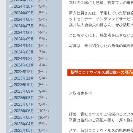
本社の２階にも急遽、営業マンの事
2024年10月
（5件）
2024年09月
（5件）
新入社員さんは、予定していた研修
ットセミナー・オンデマンドサービ
2024年08月
（5件）
福井法人会会員の皆さん、ぜひ活用
2024年07月
（5件）
2024年06月
（4件）
とにもかくにも、感染者を出さない
2024年05月
（5件）
2024年04月
（5件）
写真は 先日紹介した八角蓮の成長
2024年03月
（7件）
2024年02月
（3件）
2024年01月
（4件）
2023年12月
（5件）
新型コロナウィルス感染症への対応
2023年11月
（5件）
2023年10月
（5件）
令和２
2023年09月
（9件）
お取引先各位
2023年08月
（2件）
吉岡幸
2023年07月
（5件）
2023年06月
（10件）
拝啓 貴社ますますご清栄のことと
2023年05月
（10件）
平素は格別のご高配を賜り、厚く御
2023年04月
（5件）
2023年03月
（8件）
さて、新型コロナウィルスの県内感