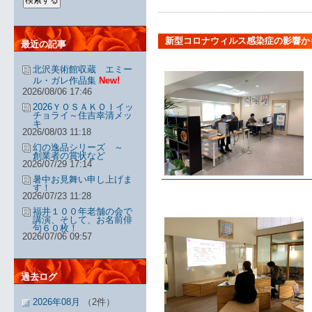
新型コロナウィルス感染症の影響か
最近の記事
北沢美術館収蔵 エミー
ル・ガレ作品集
New!
2026/08/06 17:46
2026ＹＯＳＡＫＯＩイッ
チョライ～住吉幸清メッ
キ
2026/08/03 11:18
幻の逸品シリーズ ～
創業者の賞状など
2026/07/29 17:14
暑中お見舞い申し上げま
す！
2026/07/23 11:28
福井１００年老舗の会で
講演、そして、お名前俳
句６０枚！
2026/07/06 09:57
過去ログ
2026年08月
（2件）