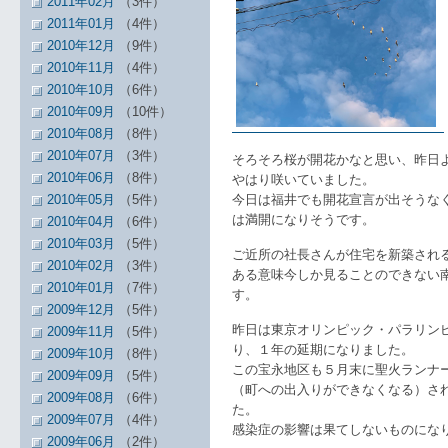
2011年02月
（3件）
2011年01月
（4件）
2010年12月
（9件）
2010年11月
（4件）
2010年10月
（6件）
2010年09月
（10件）
2010年08月
（8件）
2010年07月
（3件）
そろそろ桜が開花かなと思い、昨日
2010年06月
（8件）
やはり咲いていました。
2010年05月
（5件）
今日は福井でも開花宣言が出そうな
は満開になりそうです。
2010年04月
（6件）
2010年03月
（5件）
ご近所の社長さんが住宅を新築され
2010年02月
（3件）
ある意味今しか見ることのできない
2010年01月
（7件）
す。
2009年12月
（5件）
昨日は東京オリンピック・パラリン
2009年11月
（5件）
り、１年の延期になりました。
2009年10月
（8件）
この宝永地区も５月末に聖火ランナ
2009年09月
（5件）
（町への出入りができなくなる）さ
2009年08月
（6件）
た。
2009年07月
（4件）
感染症の影響は果てしないものにな
2009年06月
（2件）