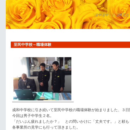
「ほやほや」には肯定と
至民中学校～職場体験
成和中学校に引き続いて至民中学校の職場体験が始まりました、３日
今回は男子中学生２名。
「だいぶん疲れましたか？」 との問いかけに「丈夫です。」と頼も
各事業所の見学にも行って頂きました。