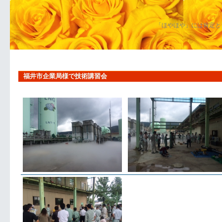
「ほやほや」には肯定と
福井市企業局様で技術講習会