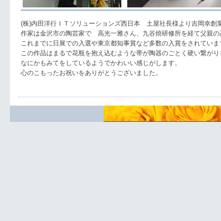
(株)内田洋行ＩＴソリューションズ西日本 土屋社長様より吉岡幸創
作家は金沢市の陶芸家で 高光一雅さん、九谷焼研修所を経て父親の
これまでに日展での入選や東京都知事賞など多数の入賞をされていま
この作品はまるで花瓶を抱え込むような帯が陶器のごとく硬い繋がり
なにかもみてをしているようでかわいい感じがします。
心のこもったお祝いをありがとうございました。