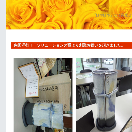
「ほやほや」には肯定と
内田洋行ＩＴソリューションズ様より創業お祝いを頂きました。