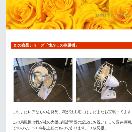
「ほやほや」には肯定と
幻の逸品シリーズ「懐かしの扇風機」
これまたレアなものを発見、我が社主宅にはまだまだお宝眠ってます
この扇風機は我が社の大阪出張所開設の記念にお祝いとして粟井鋼商
ですので、５０年以上前のものであります。３枚羽根。