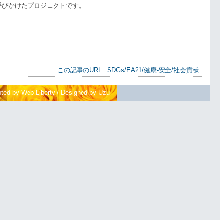
呼びかけたプロジェクトです。
この記事のURL
SDGs/EA21/健康-安全/社会貢献
pted by Web Liberty
/
Designed by Uzu