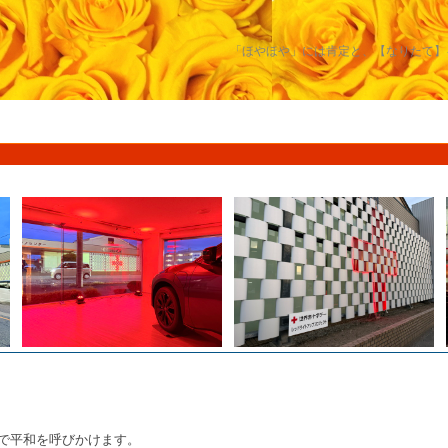
「ほやほや」には肯定と、【なりたて】
で平和を呼びかけます。