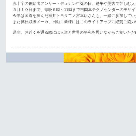
赤十字の創始者アンリー・デュナン生誕の日、紛争や災害で苦しむ人
５月１０日まで、毎晩６時～11時まで吉岡幸テクノセンターのモザ
今年は国道を挟んだ福井トヨタ二ノ宮本店さんも、一緒に参加してい
また弊社取扱メーカ、日動工業様にはこのライトアップに絶賛ご協力
是非、お近くを通る際には人道と世界の平和を思いながらご覧いただ