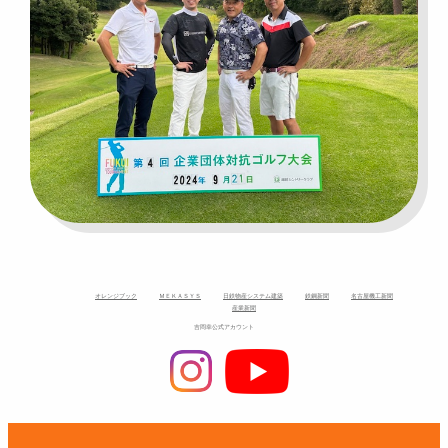
オレンジブック
ＭＥＫＡＳＹＳ
日鉄物産システム建築
鉄鋼新聞
名古屋機工新聞
産業新聞
吉岡幸公式アカウント